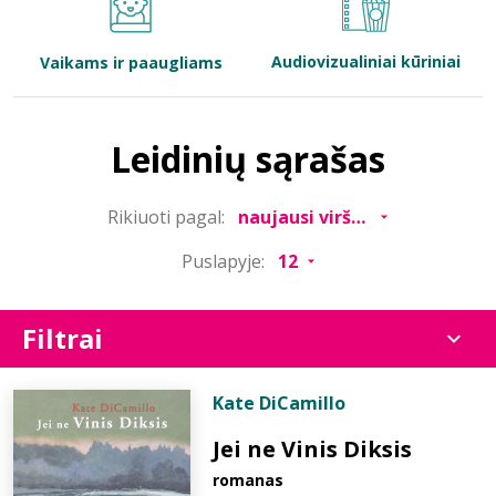
Bibliotekoms
Audiovizualiniai kūriniai
Vaikams ir paaugliams
D.U.K.
Leidinių sąrašas
+370 667 80 541
Rikiuoti pagal:
info@elvislab.lt
Puslapyje:
Filtrai
Kate DiCamillo
Jei ne Vinis Diksis
romanas