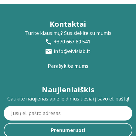
Kontaktai
Turite klausimų? Susisiekite su mumis
+370 667 80 541
info@elvislab.lt
Parašykite mums
Naujienlaiškis
Gaukite naujienas apie leidinius tiesiai į savo el. paštą!
Prenumeruoti