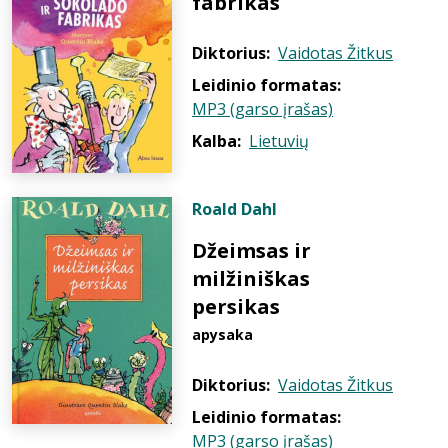
fabrikas
Diktorius:
Vaidotas Žitkus
Leidinio formatas:
MP3 (garso įrašas)
Kalba:
Lietuvių
Roald Dahl
Džeimsas ir
milžiniškas
persikas
apysaka
Diktorius:
Vaidotas Žitkus
Leidinio formatas:
MP3 (garso įrašas)