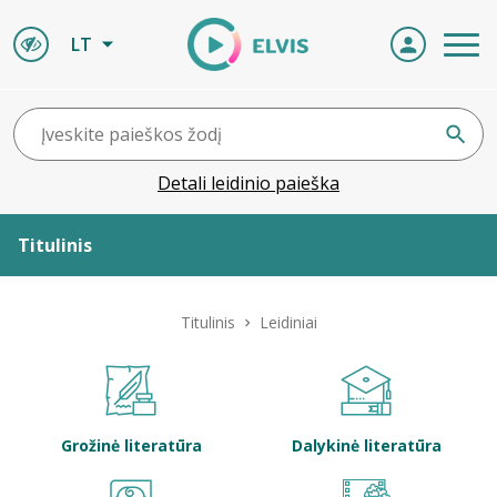
LT
Detali leidinio paieška
Titulinis
Apie ELVIS
Titulinis
Leidiniai
Leidiniai
ELVIS atvyksta
Grožinė literatūra
Dalykinė literatūra
Naujienos