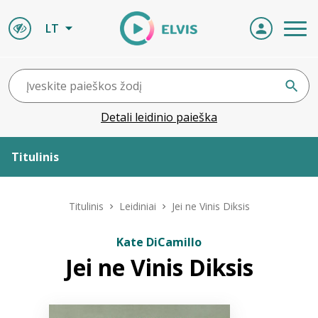
LT
Detali leidinio paieška
Titulinis
Apie ELVIS
Titulinis
Leidiniai
Jei ne Vinis Diksis
Leidiniai
Kate DiCamillo
Jei ne Vinis Diksis
ELVIS atvyksta
Naujienos