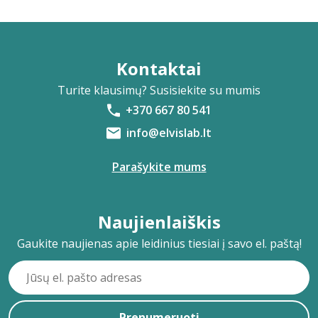
Kontaktai
Turite klausimų? Susisiekite su mumis
+370 667 80 541
info@elvislab.lt
Parašykite mums
Naujienlaiškis
Gaukite naujienas apie leidinius tiesiai į savo el. paštą!
Prenumeruoti