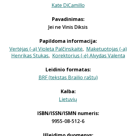
Kate DiCamillo
Pavadinimas:
Jei ne Vinis Diksis
Papildoma informacija:
Vertėjas (-a) Violeta Palčinskaitė
,
Maketuotojas (-a)
Henrikas Stukas
,
Korektorius (-ė) Alvydas Valenta
Leidinio formatas:
BRF (tekstas Brailio raštu)
Kalba:
Lietuvių
ISBN/ISSN/ISMN numeris:
9955-08-512-6
Išleidimo duomenys: