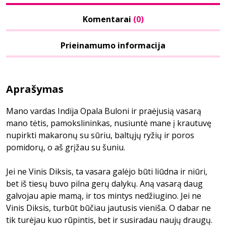
Komentarai
(0)
Prieinamumo informacija
Aprašymas
Mano vardas Indija Opala Buloni ir praėjusią vasarą
mano tėtis, pamokslininkas, nusiuntė mane į krautuvę
nupirkti makaronų su sūriu, baltųjų ryžių ir poros
pomidorų, o aš grįžau su šuniu.
Jei ne Vinis Diksis, ta vasara galėjo būti liūdna ir niūri,
bet iš tiesų buvo pilna gerų dalykų. Aną vasarą daug
galvojau apie mamą, ir tos mintys nedžiugino. Jei ne
Vinis Diksis, turbūt būčiau jautusis vieniša. O dabar ne
tik turėjau kuo rūpintis, bet ir susiradau naujų draugų.