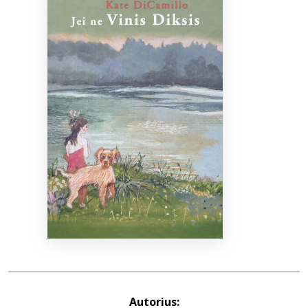
Bibliotekoms
D.U.K.
+370 667 80 541
info@elvislab.lt
Autorius: