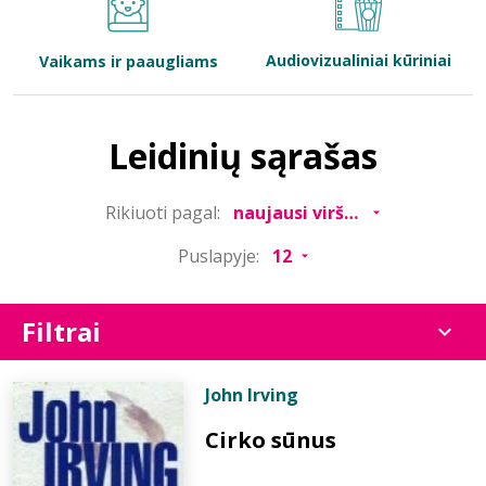
Bibliotekoms
Audiovizualiniai kūriniai
Vaikams ir paaugliams
D.U.K.
Leidinių sąrašas
+370 667 80 541
Rikiuoti pagal:
info@elvislab.lt
Puslapyje:
Filtrai
John Irving
Cirko sūnus