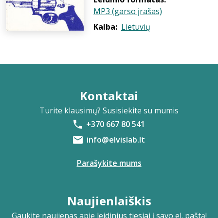
MP3 (garso įrašas)
Kalba:
Lietuvių
Kontaktai
Turite klausimų? Susisiekite su mumis
+370 667 80 541
info@elvislab.lt
Parašykite mums
Naujienlaiškis
Gaukite naujienas apie leidinius tiesiai į savo el. paštą!