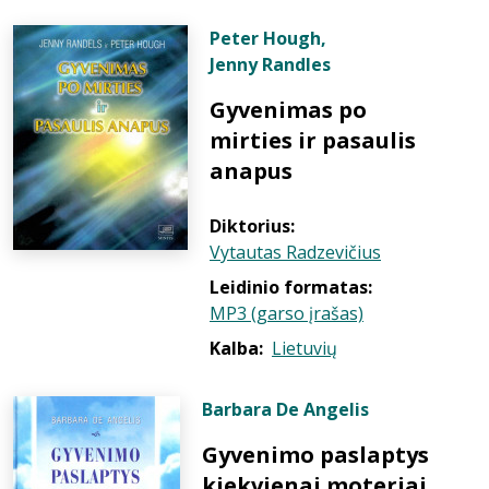
Peter Hough
,
Jenny Randles
Gyvenimas po
mirties ir pasaulis
anapus
Diktorius:
Vytautas Radzevičius
Leidinio formatas:
MP3 (garso įrašas)
Kalba:
Lietuvių
Barbara De Angelis
Gyvenimo paslaptys
kiekvienai moteriai