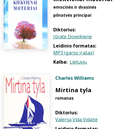
emocinės ir dvasinės
pilnatvės principai
Diktorius:
Jūratė Doveikienė
Leidinio formatas:
MP3 (garso įrašas)
Kalba:
Lietuvių
Charles Williams
Mirtina tyla
romanas
Diktorius:
Valerija Vida Vidaitė
Leidinio formatas: