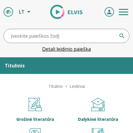
LT
Detali leidinio paieška
Titulinis
Apie ELVIS
Titulinis
Leidiniai
Leidiniai
ELVIS atvyksta
Grožinė literatūra
Dalykinė literatūra
Naujienos