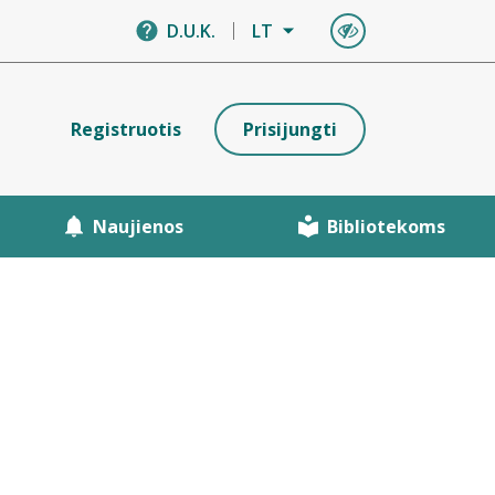
D.U.K.
LT
Registruotis
Prisijungti
Naujienos
Bibliotekoms