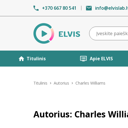
+370 667 80 541
info@elvislab.l
Titulinis
Apie ELVIS
Titulinis
Autorius
Charles Williams
Autorius: Charles Will