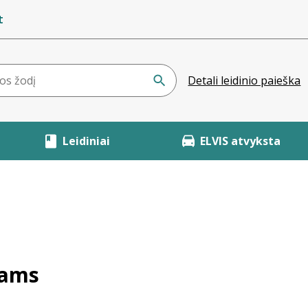
t
Detali leidinio paieška
Leidiniai
ELVIS atvyksta
iams