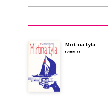
Mirtina tyla
romanas