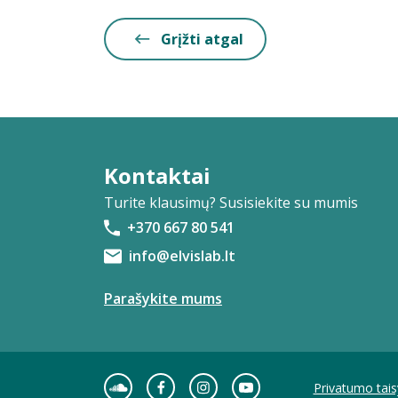
Grįžti atgal
Kontaktai
Turite klausimų? Susisiekite su mumis
+370 667 80 541
info@elvislab.lt
Parašykite mums
Privatumo tais