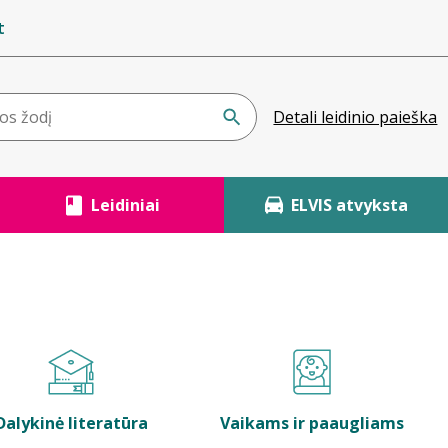
t
Detali leidinio paieška
Leidiniai
ELVIS atvyksta
Dalykinė literatūra
Vaikams ir paaugliams