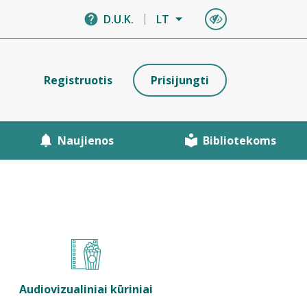
D.U.K.
LT
Registruotis
Prisijungti
Naujienos
Bibliotekoms
Audiovizualiniai kūriniai