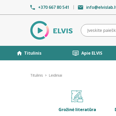
+370 667 80 541
info@elvislab.l
Titulinis
Apie ELVIS
Titulinis
Leidiniai
Grožinė literatūra