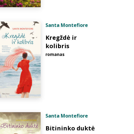
Santa Montefiore
Kregždė ir
kolibris
romanas
Santa Montefiore
Bitininko duktė