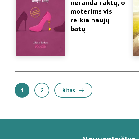
neranda raktų, o
moterims vis
reikia naujų
batų
1
2
Kitas