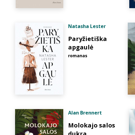
Natasha Lester
Paryžietiška
apgaulė
romanas
Alan Brennert
Molokajo salos
dukra