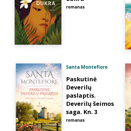
romanas
Santa Montefiore
Paskutinė
Deverilų
paslaptis.
Deverilų šeimos
saga. Kn. 3
romanas