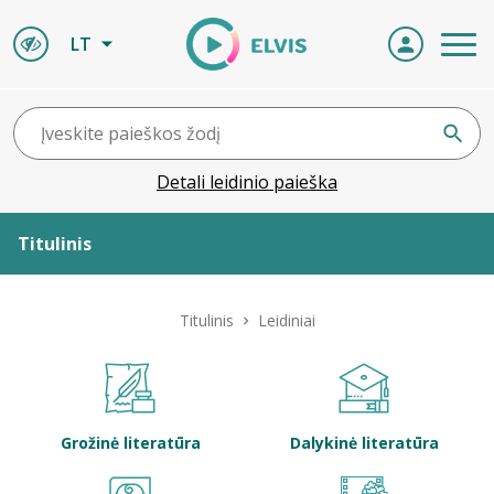
LT
Detali leidinio paieška
Titulinis
Apie ELVIS
Titulinis
Leidiniai
Leidiniai
ELVIS atvyksta
Grožinė literatūra
Dalykinė literatūra
Naujienos