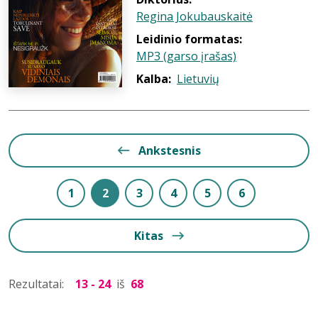
Regina Jokubauskaitė
Leidinio formatas:
MP3 (garso įrašas)
Kalba:
Lietuvių
Ankstesnis
1
2
3
4
5
6
Kitas
Rezultatai:
13 - 24
iš
68