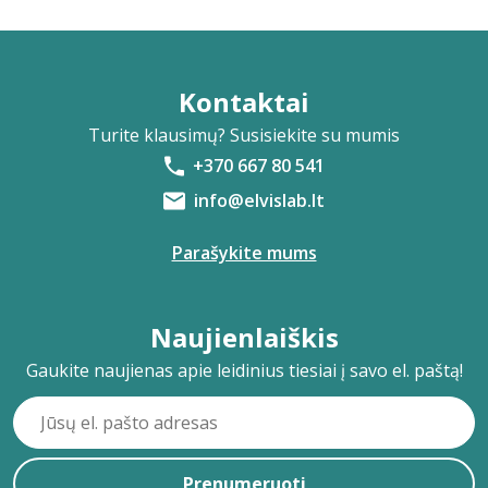
Kontaktai
Turite klausimų? Susisiekite su mumis
+370 667 80 541
info@elvislab.lt
Parašykite mums
Naujienlaiškis
Gaukite naujienas apie leidinius tiesiai į savo el. paštą!
Prenumeruoti