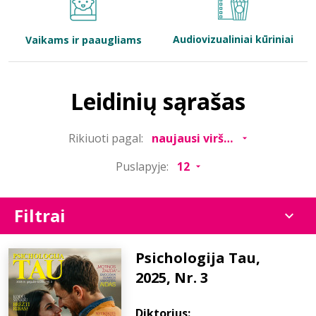
Bibliotekoms
Audiovizualiniai kūriniai
Vaikams ir paaugliams
D.U.K.
Leidinių sąrašas
+370 667 80 541
Rikiuoti pagal:
info@elvislab.lt
Puslapyje:
Filtrai
Psichologija Tau,
2025, Nr. 3
Diktorius: