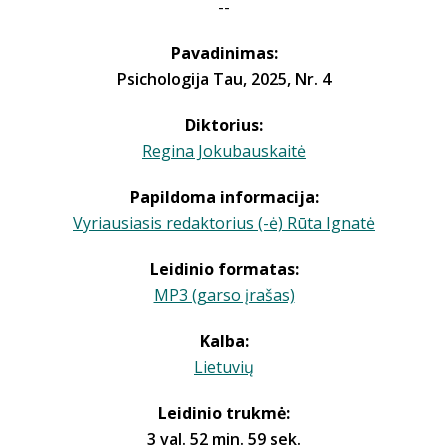
--
Pavadinimas:
Psichologija Tau, 2025, Nr. 4
Diktorius:
Regina Jokubauskaitė
Papildoma informacija:
Vyriausiasis redaktorius (-ė) Rūta Ignatė
Leidinio formatas:
MP3 (garso įrašas)
Kalba:
Lietuvių
Leidinio trukmė:
3 val. 52 min. 59 sek.