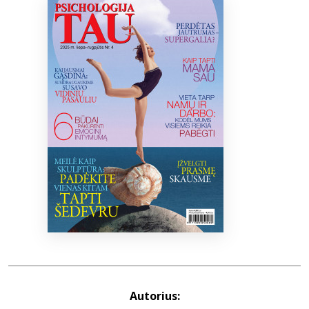
Bibliotekoms
D.U.K.
+370 667 80 541
info@elvislab.lt
Autorius: