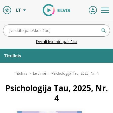
LT
Detali leidinio paieška
Titulinis
Apie ELVIS
Titulinis
Leidiniai
Psichologija Tau, 2025, Nr. 4
Leidiniai
Psichologija Tau, 2025, Nr.
4
ELVIS atvyksta
Naujienos