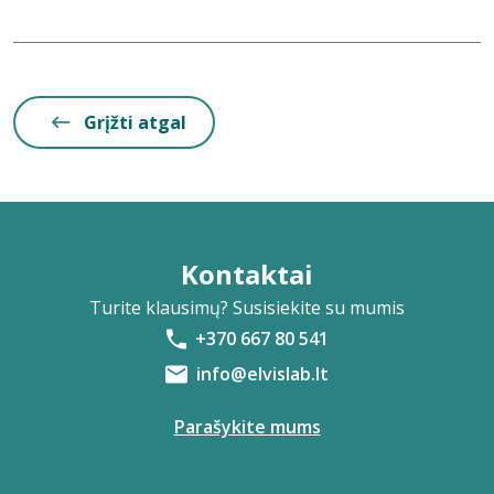
Grįžti atgal
Kontaktai
Turite klausimų? Susisiekite su mumis
+370 667 80 541
info@elvislab.lt
Parašykite mums