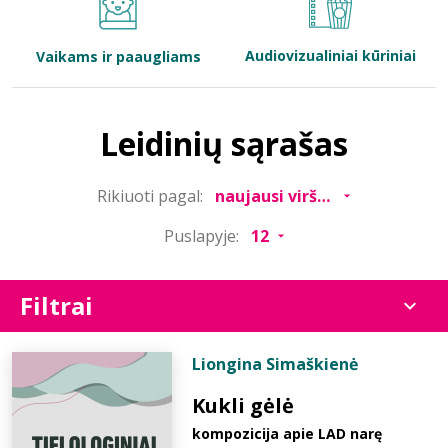
Bibliotekoms
Audiovizualiniai kūriniai
Vaikams ir paaugliams
D.U.K.
Leidinių sąrašas
+370 667 80 541
Rikiuoti pagal:
info@elvislab.lt
Puslapyje:
Filtrai
Liongina Simaškienė
Kukli gėlė
kompozicija apie LAD narę