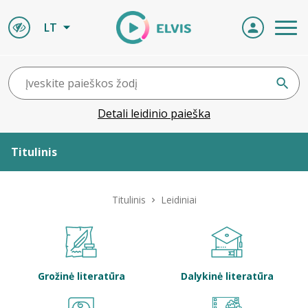
LT
Detali leidinio paieška
Titulinis
Apie ELVIS
Titulinis
Leidiniai
Leidiniai
ELVIS atvyksta
Grožinė literatūra
Dalykinė literatūra
Naujienos