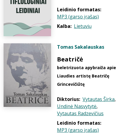
Leidinio formatas:
MP3 (garso įrašas)
Kalba:
Lietuvių
Tomas Sakalauskas
Beatričė
beletrizuota apybraiža apie
Liaudies artistę Beatričę
Grincevičiūtę
Diktorius:
Vytautas Širka
,
Undinė Nasvytytė
,
Vytautas Radzevičius
Leidinio formatas:
MP3 (garso įrašas)