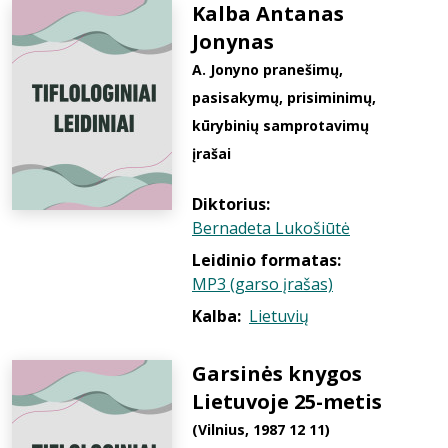
Kalba Antanas
Jonynas
A. Jonyno pranešimų,
pasisakymų, prisiminimų,
kūrybinių samprotavimų
įrašai
Diktorius:
Bernadeta Lukošiūtė
Leidinio formatas:
MP3 (garso įrašas)
Kalba:
Lietuvių
Garsinės knygos
Lietuvoje 25-metis
(Vilnius, 1987 12 11)