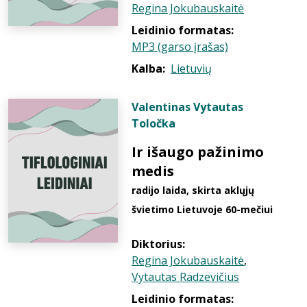
Regina Jokubauskaitė
Leidinio formatas:
MP3 (garso įrašas)
Kalba:
Lietuvių
Valentinas Vytautas
Toločka
Ir išaugo pažinimo
medis
radijo laida, skirta aklųjų
švietimo Lietuvoje 60-mečiui
Diktorius:
Regina Jokubauskaitė
,
Vytautas Radzevičius
Leidinio formatas: