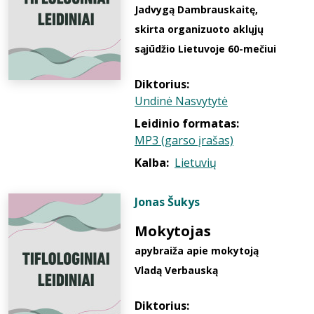
Jadvygą Dambrauskaitę,
skirta organizuoto aklųjų
sąjūdžio Lietuvoje 60-mečiui
Diktorius:
Undinė Nasvytytė
Leidinio formatas:
MP3 (garso įrašas)
Kalba:
Lietuvių
Jonas Šukys
Mokytojas
apybraiža apie mokytoją
Vladą Verbauską
Diktorius: