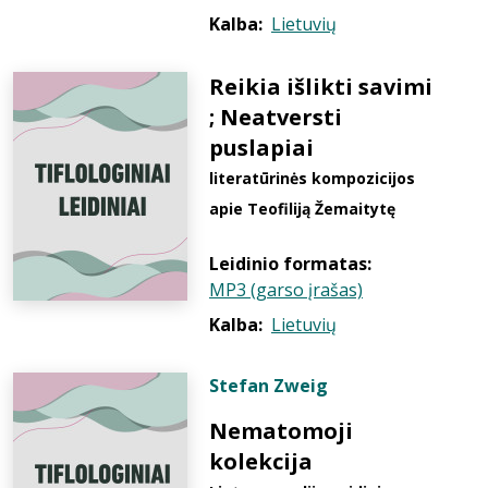
Kalba:
Lietuvių
Reikia išlikti savimi
; Neatversti
puslapiai
literatūrinės kompozicijos
apie Teofiliją Žemaitytę
Leidinio formatas:
MP3 (garso įrašas)
Kalba:
Lietuvių
Stefan Zweig
Nematomoji
kolekcija