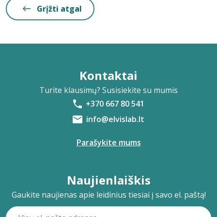
Grįžti atgal
Kontaktai
Turite klausimų? Susisiekite su mumis
+370 667 80 541
info@elvislab.lt
Parašykite mums
Naujienlaiškis
Gaukite naujienas apie leidinius tiesiai į savo el. paštą!