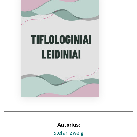
Bibliotekoms
D.U.K.
+370 667 80 541
info@elvislab.lt
Autorius:
Stefan Zweig