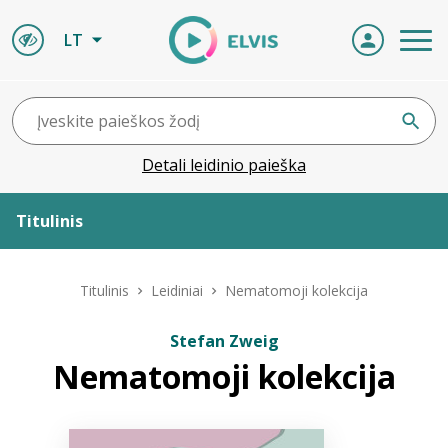
LT
Detali leidinio paieška
Titulinis
Apie ELVIS
Titulinis
Leidiniai
Nematomoji kolekcija
Leidiniai
Stefan Zweig
Nematomoji kolekcija
ELVIS atvyksta
Naujienos