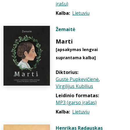
įrašu)
Kalba:
Lietuvių
Žemaitė
Marti
[apsakymas lengvai
suprantama kalba]
Diktorius:
Gustė Pupkevičienė
,
Virgilijus Kubilius
Leidinio formatas:
MP3 (garso įrašas)
Kalba:
Lietuvių
Henrikas Radauskas