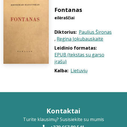
Fontanas
eilėraščiai
Diktorius:
Paulius Šironas
,
Regina Jokubauskaitė
Leidinio formatas:
EPUB (tekstas su garso
įrašu)
Kalba:
Lietuvių
Kontaktai
Turite klausimų? Susisiekite su mumis