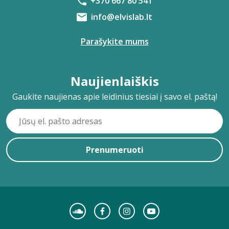
+370 667 80 541
info@elvislab.lt
Parašykite mums
Naujienlaiškis
Gaukite naujienas apie leidinius tiesiai į savo el. paštą!
Prenumeruoti