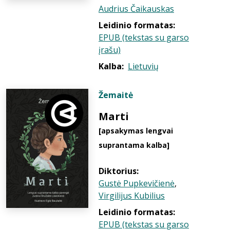
Audrius Čaikauskas
Leidinio formatas:
EPUB (tekstas su garso
įrašu)
Kalba:
Lietuvių
Žemaitė
Marti
[apsakymas lengvai
suprantama kalba]
Diktorius:
Gustė Pupkevičienė
,
Virgilijus Kubilius
Leidinio formatas:
EPUB (tekstas su garso