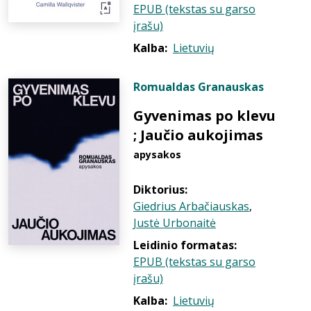
EPUB (tekstas su garso
įrašu)
Kalba:
Lietuvių
Romualdas Granauskas
Gyvenimas po klevu
; Jaučio aukojimas
apysakos
Diktorius:
Giedrius Arbačiauskas
,
Justė Urbonaitė
Leidinio formatas:
EPUB (tekstas su garso
įrašu)
Kalba:
Lietuvių