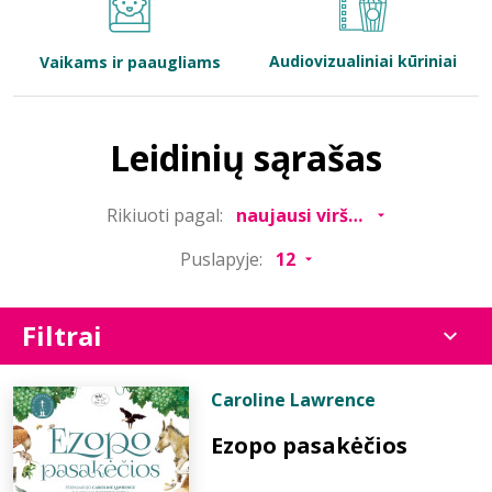
Bibliotekoms
Audiovizualiniai kūriniai
Vaikams ir paaugliams
D.U.K.
Leidinių sąrašas
+370 667 80 541
Rikiuoti pagal:
info@elvislab.lt
Puslapyje:
Filtrai
Caroline Lawrence
Ezopo pasakėčios