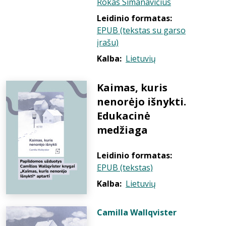
Rokas Simanavičius
Leidinio formatas:
EPUB (tekstas su garso
įrašu)
Kalba:
Lietuvių
Kaimas, kuris
nenorėjo išnykti.
Edukacinė
medžiaga
Leidinio formatas:
EPUB (tekstas)
Kalba:
Lietuvių
Camilla Wallqvister