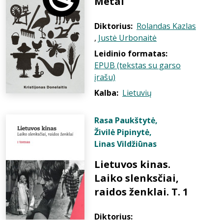
Metai
Diktorius:
Rolandas Kazlas
,
Justė Urbonaitė
Leidinio formatas:
EPUB (tekstas su garso
įrašu)
Kalba:
Lietuvių
Rasa Paukštytė
,
Živilė Pipinytė
,
Linas Vildžiūnas
Lietuvos kinas.
Laiko slenksčiai,
raidos ženklai. T. 1
Diktorius: