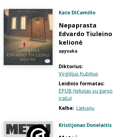
Kate DiCamillo
Nepaprasta
Edvardo Tiuleino
kelionė
apysaka
Diktorius:
Virgilijus Kubilius
Leidinio formatas:
EPUB (tekstas su garso
įrašu)
Kalba:
Lietuvių
Kristijonas Donelaitis