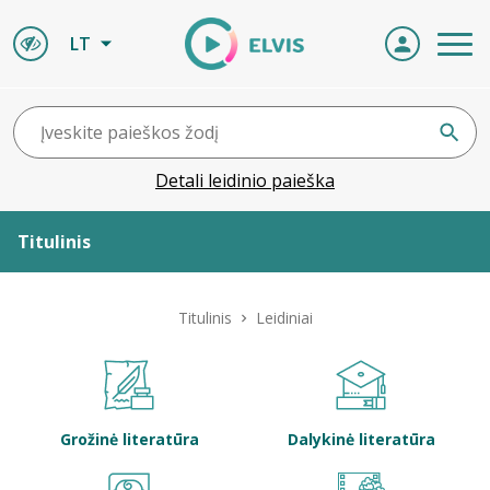
LT
Detali leidinio paieška
Titulinis
Apie ELVIS
Titulinis
Leidiniai
Leidiniai
ELVIS atvyksta
Grožinė literatūra
Dalykinė literatūra
Naujienos