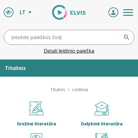
LT
Detali leidinio paieška
Titulinis
Apie ELVIS
Titulinis
Leidiniai
Leidiniai
ELVIS atvyksta
Grožinė literatūra
Dalykinė literatūra
Naujienos