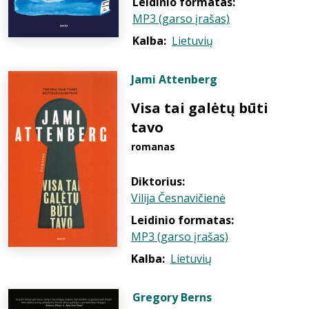
Leidinio formatas:
MP3 (garso įrašas)
Kalba:
Lietuvių
Jami Attenberg
Visa tai galėtų būti
tavo
romanas
Diktorius:
Vilija Česnavičienė
Leidinio formatas:
MP3 (garso įrašas)
Kalba:
Lietuvių
Gregory Berns