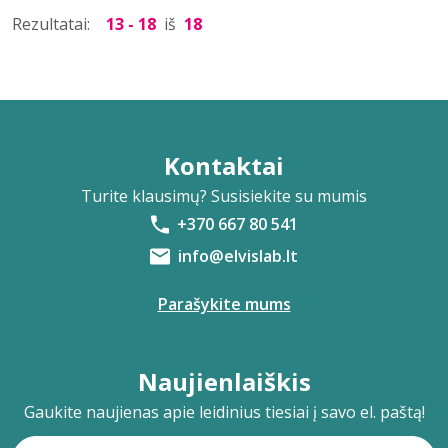
Rezultatai:
13 - 18
iš
18
Kontaktai
Turite klausimų? Susisiekite su mumis
+370 667 80 541
info@elvislab.lt
Parašykite mums
Naujienlaiškis
Gaukite naujienas apie leidinius tiesiai į savo el. paštą!