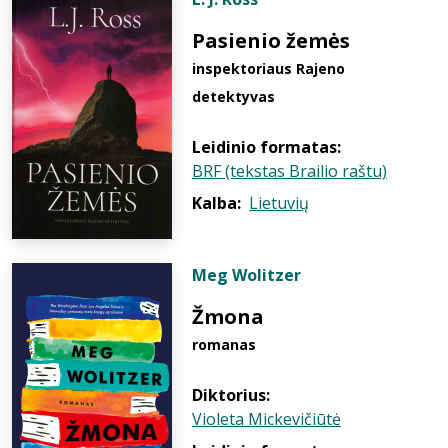
Pasienio žemės
inspektoriaus Rajeno
detektyvas
Leidinio formatas:
BRF (tekstas Brailio raštu)
Kalba:
Lietuvių
Meg Wolitzer
Žmona
romanas
Diktorius:
Violeta Mickevičiūtė