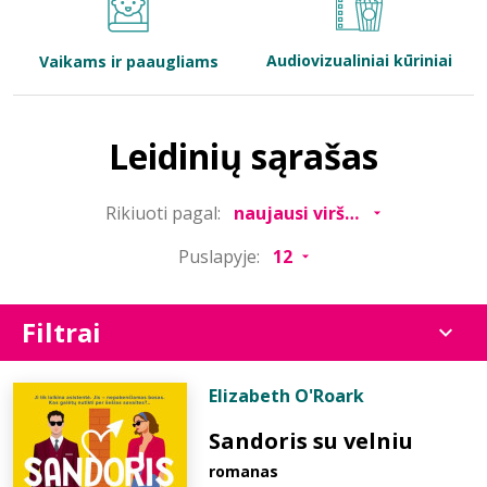
Bibliotekoms
Audiovizualiniai kūriniai
Vaikams ir paaugliams
D.U.K.
Leidinių sąrašas
+370 667 80 541
Rikiuoti pagal:
info@elvislab.lt
Puslapyje:
Filtrai
Elizabeth O'Roark
Sandoris su velniu
romanas