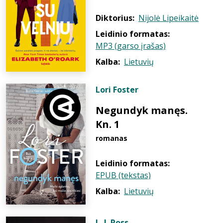
Diktorius:
Nijolė Lipeikaitė
Leidinio formatas:
MP3 (garso įrašas)
Kalba:
Lietuvių
Lori Foster
Negundyk manęs.
Kn. 1
romanas
Leidinio formatas:
EPUB (tekstas)
Kalba:
Lietuvių
L. J. Ross