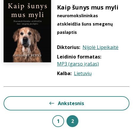
Kaip šunys mus myli
neuromokslininkas
atskleidžia šuns smegenų
paslaptis
Diktorius:
Nijolė Lipeikaitė
Leidinio formatas:
MP3 (garso įrašas)
Kalba:
Lietuvių
Ankstesnis
1
2