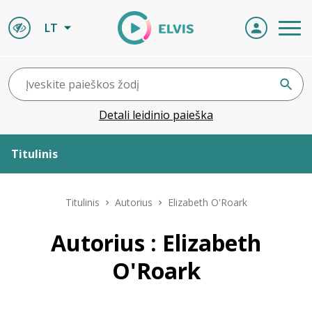
LT
Detali leidinio paieška
Titulinis
Apie ELVIS
Titulinis
Autorius
Elizabeth O'Roark
Leidiniai
Autorius : Elizabeth
O'Roark
ELVIS atvyksta
Naujienos