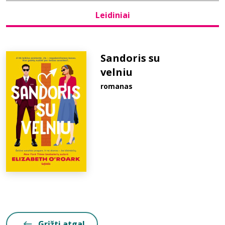
Leidiniai
Bibliotekoms
D.U.K.
Sandoris su
velniu
romanas
+370 667 80 541
info@elvislab.lt
Grįžti atgal