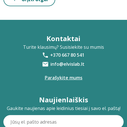
Kontaktai
Turite klausimų? Susisiekite su mumis
+370 667 80 541
info@elvislab.lt
Parašykite mums
Naujienlaiškis
Gaukite naujienas apie leidinius tiesiai į savo el. paštą!