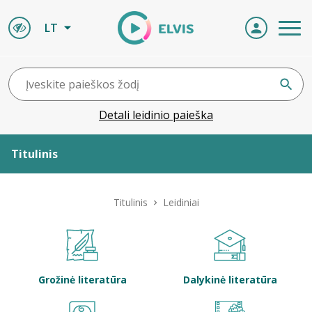
LT
Detali leidinio paieška
Titulinis
Apie ELVIS
Titulinis
Leidiniai
Leidiniai
ELVIS atvyksta
Grožinė literatūra
Dalykinė literatūra
Naujienos