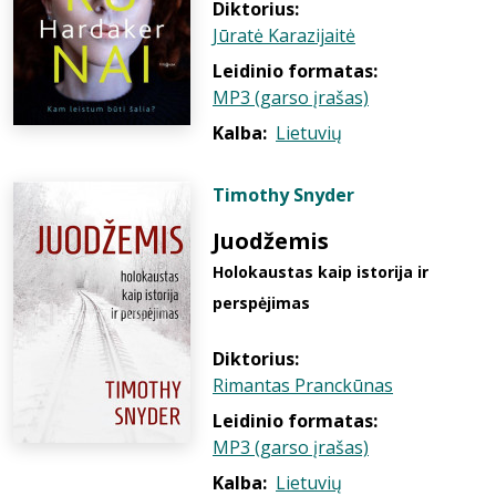
Diktorius:
Jūratė Karazijaitė
Leidinio formatas:
MP3 (garso įrašas)
Kalba:
Lietuvių
Timothy Snyder
Juodžemis
Holokaustas kaip istorija ir
perspėjimas
Diktorius:
Rimantas Pranckūnas
Leidinio formatas:
MP3 (garso įrašas)
Kalba:
Lietuvių