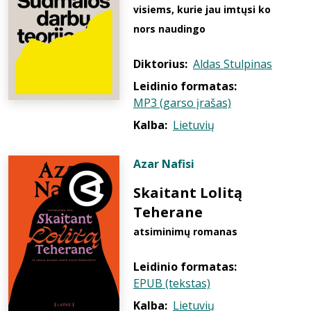
visiems, kurie jau imtųsi ko
nors naudingo
Diktorius:
Aldas Stulpinas
Leidinio formatas:
MP3 (garso įrašas)
Kalba:
Lietuvių
Azar Nafisi
Skaitant Lolitą
Teherane
atsiminimų romanas
Leidinio formatas:
EPUB (tekstas)
Kalba:
Lietuvių