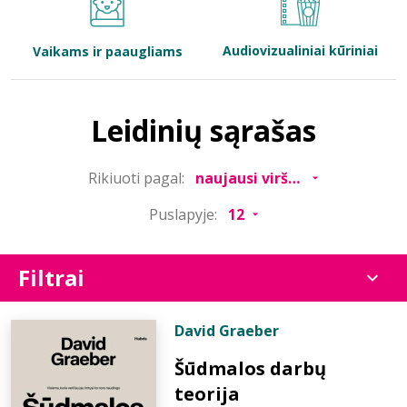
Bibliotekoms
Audiovizualiniai kūriniai
Vaikams ir paaugliams
D.U.K.
Leidinių sąrašas
+370 667 80 541
Rikiuoti pagal:
info@elvislab.lt
Puslapyje:
Filtrai
David Graeber
Šūdmalos darbų
teorija