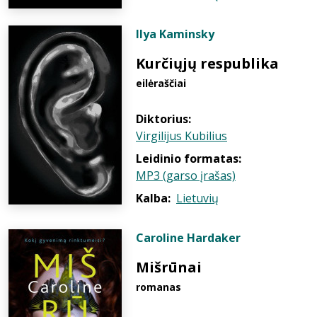
Ilya Kaminsky
Kurčiųjų respublika
eilėraščiai
Diktorius:
Virgilijus Kubilius
Leidinio formatas:
MP3 (garso įrašas)
Kalba:
Lietuvių
Caroline Hardaker
Mišrūnai
romanas