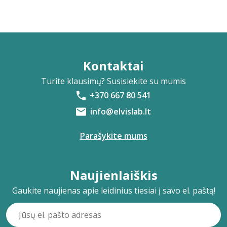
Kontaktai
Turite klausimų? Susisiekite su mumis
+370 667 80 541
info@elvislab.lt
Parašykite mums
Naujienlaiškis
Gaukite naujienas apie leidinius tiesiai į savo el. paštą!