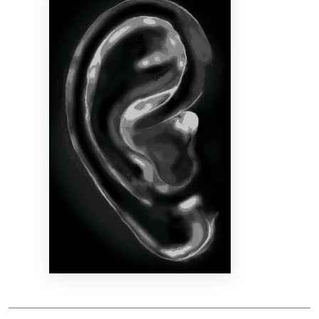
Bibliotekoms
D.U.K.
+370 667 80 541
info@elvislab.lt