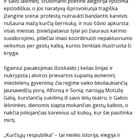
ir savo laikmetį. Stulbinanti poetinė alegorija vystoma
epizodiškai, o jos naratyvą išprovokuoja tragiška
įžanginė scena: protestą nutraukti bandantis kareivis
nušauna mažą kurčią berniuką, ir nuo šūvio apkursta
visas miestas. Įsiviešpatavus tylai po žiauraus karinio
susidorojimo, piliečiai imasi koordinuoti nepaklusnumo
veiksmus per gestų kalbą, kurios ženklais iliustruota ši
knyga.
Ilgainiui pasakojimas išsiskaido į kelias linijas ir
nukrypsta į atviros prievartos supamą asmeninį
miestelėnų gyvenimą: čia regime vaiko besilaukiančią
jaunavedžių porą, Alfonsą ir Sonią; narsiąją Motušę
Galią, kurstančią sukilimą iš savo lėlių teatro; ir Galios
lėlininkes, dienomis slapta mokančias gestų kalbos, o
nakčia įviliojančias kareivius už kulisų, kur šie pasitinka
mirtį.
„Kurčiųjų respublika“ – tai meilės istorija, elegija ir