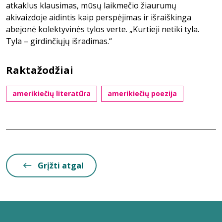
atkaklus klausimas, mūsų laikmečio žiaurumų
akivaizdoje aidintis kaip perspėjimas ir išraiškinga
abejonė kolektyvinės tylos verte. „Kurtieji netiki tyla.
Tyla – girdinčiųjų išradimas.“
Raktažodžiai
amerikiečių literatūra
amerikiečių poezija
Grįžti atgal