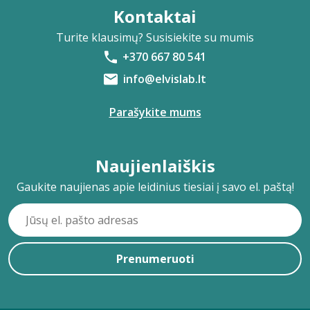
Kontaktai
Turite klausimų? Susisiekite su mumis
+370 667 80 541
info@elvislab.lt
Parašykite mums
Naujienlaiškis
Gaukite naujienas apie leidinius tiesiai į savo el. paštą!
Prenumeruoti