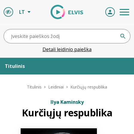
LT
Detali leidinio paieška
Titulinis
Apie ELVIS
Titulinis
Leidiniai
Kurčiųjų respublika
Leidiniai
Ilya Kaminsky
Kurčiųjų respublika
ELVIS atvyksta
Naujienos