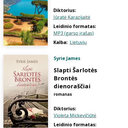
Diktorius:
Jūratė Karazijaitė
Leidinio formatas:
MP3 (garso įrašas)
Kalba:
Lietuvių
Syrie James
Slapti Šarlotės
Brontės
dienoraščiai
romanas
Diktorius:
Violeta Mickevičiūtė
Leidinio formatas: