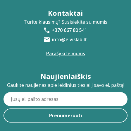
Kontaktai
Turite klausimų? Susisiekite su mumis
+370 667 80 541
info@elvislab.lt
Parašykite mums
Naujienlaiškis
Gaukite naujienas apie leidinius tiesiai į savo el. paštą!
Prenumeruoti