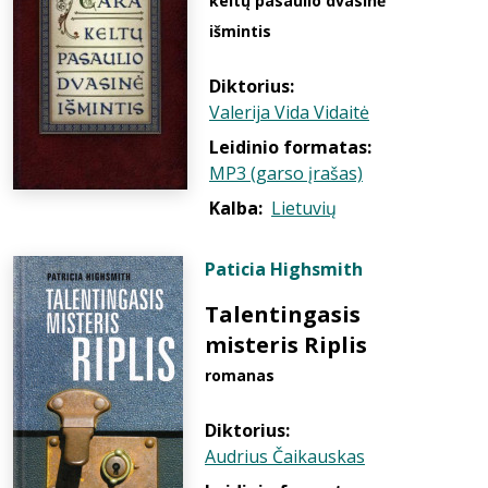
keltų pasaulio dvasinė
išmintis
Diktorius:
Valerija Vida Vidaitė
Leidinio formatas:
MP3 (garso įrašas)
Kalba:
Lietuvių
Paticia Highsmith
Talentingasis
misteris Riplis
romanas
Diktorius:
Audrius Čaikauskas