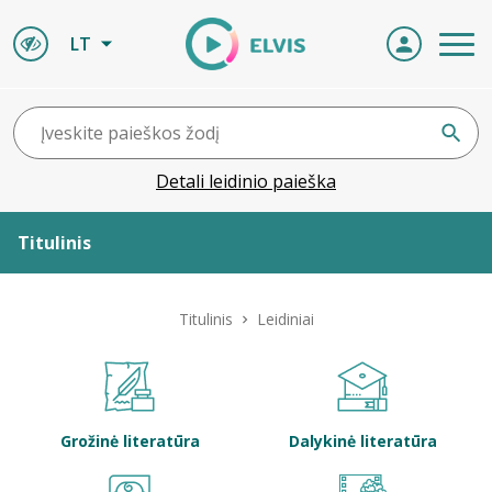
LT
Detali leidinio paieška
Titulinis
Apie ELVIS
Titulinis
Leidiniai
Leidiniai
ELVIS atvyksta
Grožinė literatūra
Dalykinė literatūra
Naujienos