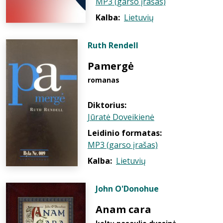
MP3 (garso įrašas)
Kalba:
Lietuvių
Ruth Rendell
Pamergė
romanas
Diktorius:
Jūratė Doveikienė
Leidinio formatas:
MP3 (garso įrašas)
Kalba:
Lietuvių
John O'Donohue
Anam cara