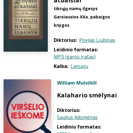
atbalsiai
tikrųjų namų ilgesys
Garsiausios XXa. pabaigos
knygos
Diktorius:
Povilas Liubinas
Leidinio formatas:
MP3 (garso įrašas)
Kalba:
Lietuvių
William Mulvihill
Kalahario smėlynai
Diktorius:
Saulius Adomėnas
Leidinio formatas: