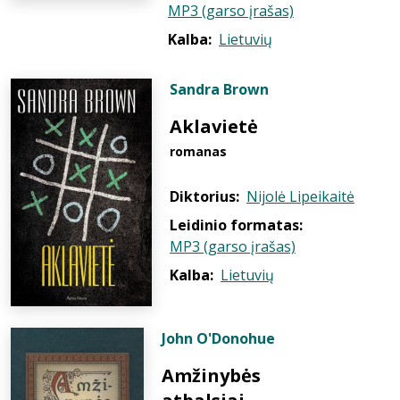
MP3 (garso įrašas)
Kalba:
Lietuvių
Sandra Brown
Aklavietė
romanas
Diktorius:
Nijolė Lipeikaitė
Leidinio formatas:
MP3 (garso įrašas)
Kalba:
Lietuvių
John O'Donohue
Amžinybės