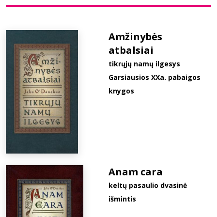
Bibliotekoms
Amžinybės
atbalsiai
D.U.K.
tikrųjų namų ilgesys
Garsiausios XXa. pabaigos
+370 667 80 541
knygos
info@elvislab.lt
Anam cara
keltų pasaulio dvasinė
išmintis