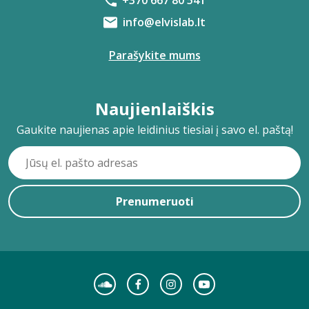
+370 667 80 541
info@elvislab.lt
Parašykite mums
Naujienlaiškis
Gaukite naujienas apie leidinius tiesiai į savo el. paštą!
Prenumeruoti