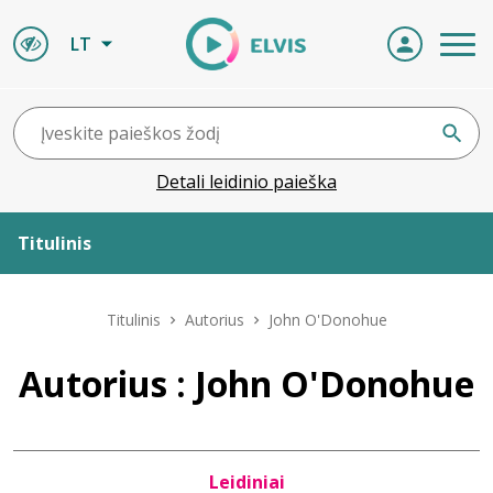
LT
Detali leidinio paieška
Titulinis
Apie ELVIS
Titulinis
Autorius
John O'Donohue
Leidiniai
Autorius : John O'Donohue
ELVIS atvyksta
Leidiniai
Naujienos