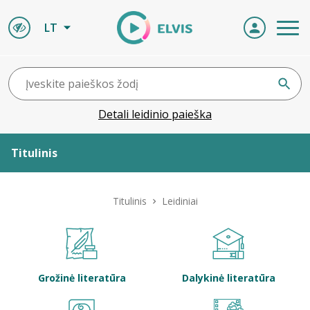
LT
Detali leidinio paieška
Titulinis
Apie ELVIS
Titulinis
Leidiniai
Leidiniai
ELVIS atvyksta
Grožinė literatūra
Dalykinė literatūra
Naujienos