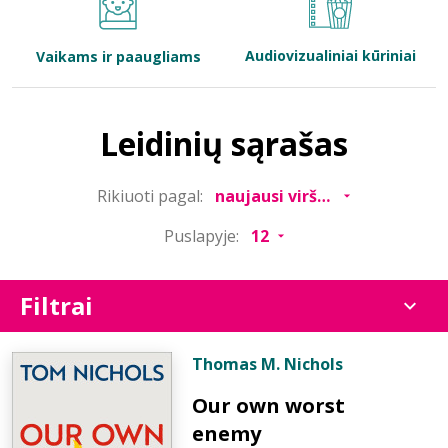
Bibliotekoms
Audiovizualiniai kūriniai
Vaikams ir paaugliams
D.U.K.
Leidinių sąrašas
+370 667 80 541
Rikiuoti pagal:
info@elvislab.lt
Puslapyje:
Filtrai
Thomas M. Nichols
Our own worst
enemy