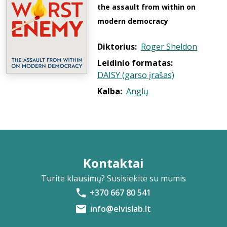
the assault from within on
modern democracy
Diktorius:
Roger Sheldon
Leidinio formatas:
DAISY (garso įrašas)
Kalba:
Anglų
Kontaktai
Turite klausimų? Susisiekite su mumis
+370 667 80 541
info@elvislab.lt