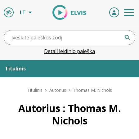
LT
Detali leidinio paieška
Titulinis
Apie ELVIS
Titulinis
Autorius
Thomas M. Nichols
Leidiniai
Autorius : Thomas M.
Nichols
ELVIS atvyksta
Naujienos