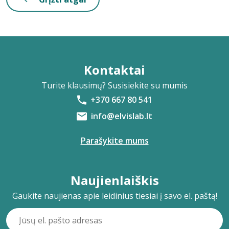
Kontaktai
Turite klausimų? Susisiekite su mumis
+370 667 80 541
info@elvislab.lt
Parašykite mums
Naujienlaiškis
Gaukite naujienas apie leidinius tiesiai į savo el. paštą!