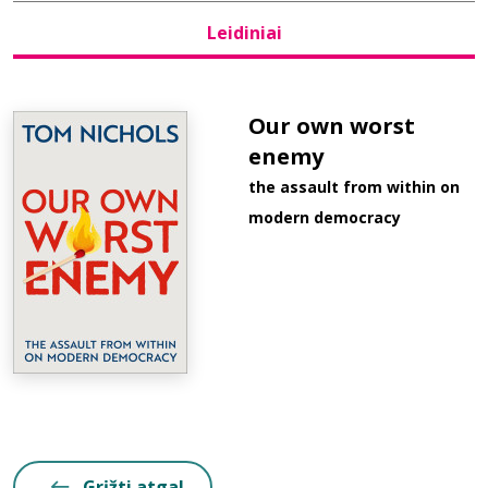
Leidiniai
Bibliotekoms
D.U.K.
Our own worst
enemy
the assault from within on
+370 667 80 541
modern democracy
info@elvislab.lt
Grįžti atgal