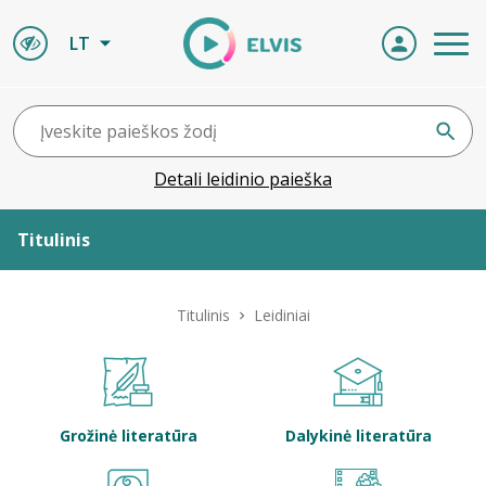
LT
Detali leidinio paieška
Titulinis
Apie ELVIS
Titulinis
Leidiniai
Leidiniai
ELVIS atvyksta
Grožinė literatūra
Dalykinė literatūra
Naujienos