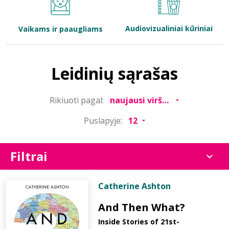
Bibliotekoms
Audiovizualiniai kūriniai
Vaikams ir paaugliams
D.U.K.
Leidinių sąrašas
+370 667 80 541
Rikiuoti pagal:
info@elvislab.lt
Puslapyje:
Filtrai
Catherine Ashton
And Then What?
Inside Stories of 21st-