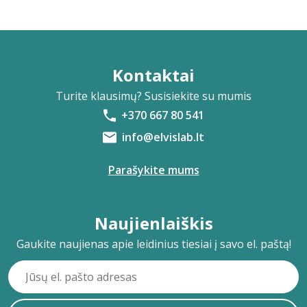
Kontaktai
Turite klausimų? Susisiekite su mumis
+370 667 80 541
info@elvislab.lt
Parašykite mums
Naujienlaiškis
Gaukite naujienas apie leidinius tiesiai į savo el. paštą!