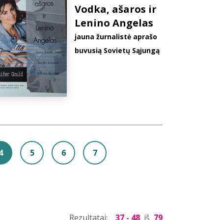
Vodka, ašaros ir
Lenino Angelas
jauna žurnalistė aprašo
buvusią Sovietų Sąjungą
4
5
6
7
Rezultatai:
37 - 48
iš
79