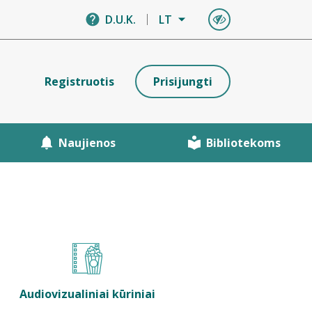
D.U.K.
LT
Registruotis
Prisijungti
Naujienos
Bibliotekoms
Audiovizualiniai kūriniai