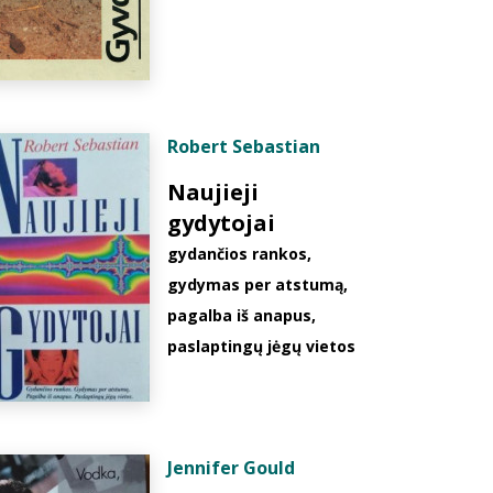
Robert Sebastian
Naujieji
gydytojai
gydančios rankos,
gydymas per atstumą,
pagalba iš anapus,
paslaptingų jėgų vietos
Jennifer Gould