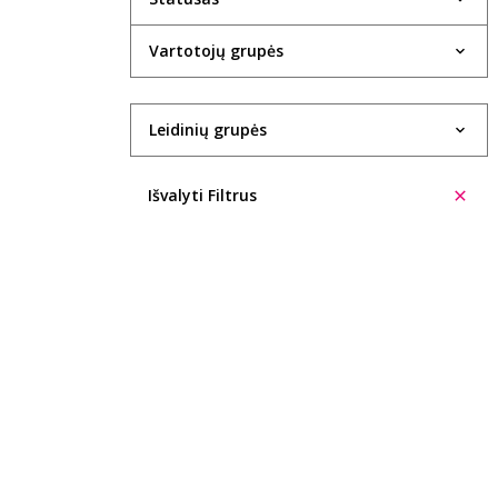
Evelina Aleliūnienė
Vartotojų grupės
Rasa Alenskaitė
Kristin Allison
Leidinių grupės
Trinidad López Álvarez
Ūla Ambrasaitė
Išvalyti Filtrus
Giedrė Ambrazevičiūtė
Cecilia Anaya
Eglė Ancevičiūtė
Ieva Andrijauskaitė
Ignas Andriukevičius
Šarūnė Andriuškevičiūtė
Aleksas Anikinas