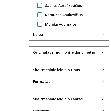
Saulius Abraškevičius
Ramūnas Abukevičius
Monika Adomaitė
Regimantas Adomaitis
Kalba
Gintarė Adomaitytė
Jūratė Adomaitytė
Originalaus leidinio išleidimo metai
Saulius Adomėnas
Skaitmeninio leidinio tipas
Violeta Agejeva
Rima Aidietė
Formatas
UAB Aktida
Robertas Aleksaitis
Skaitmeninio leidinio žanras
Valdas Aleksandravčius
Statusas