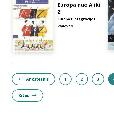
Europa nuo A iki
Z
Europos integracijos
vadovas
Ankstesnis
1
2
3
Kitas