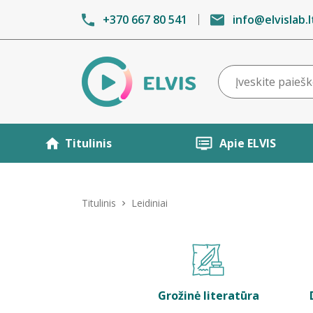
+370 667 80 541
info@elvislab.l
Titulinis
Apie ELVIS
Titulinis
Leidiniai
Grožinė literatūra