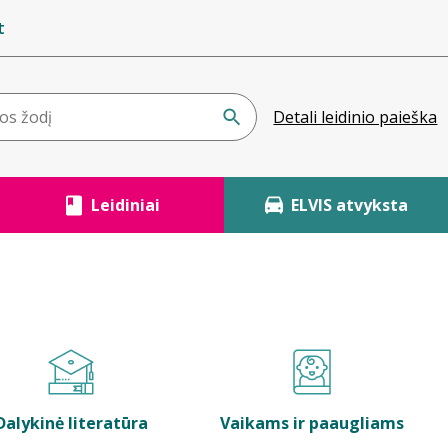
t
Detali leidinio paieška
Leidiniai
ELVIS atvyksta
Dalykinė literatūra
Vaikams ir paaugliams