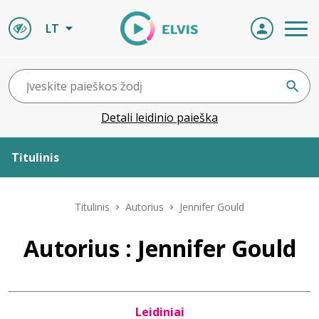
LT
Detali leidinio paieška
Titulinis
Apie ELVIS
Titulinis
Autorius
Jennifer Gould
Leidiniai
Autorius : Jennifer Gould
ELVIS atvyksta
Leidiniai
Naujienos