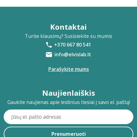
Kontaktai
Turite klausimų? Susisiekite su mumis
+370 667 80 541
info@elvislab.lt
Parašykite mums
Naujienlaiškis
Gaukite naujienas apie leidinius tiesiai į savo el. paštą!
Prenumeruoti