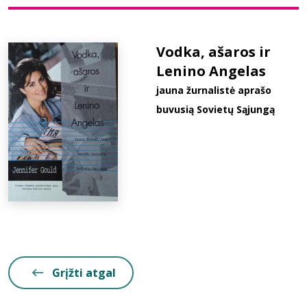
Bibliotekoms
Vodka, ašaros ir
Lenino Angelas
D.U.K.
jauna žurnalistė aprašo
buvusią Sovietų Sąjungą
+370 667 80 541
info@elvislab.lt
Grįžti atgal