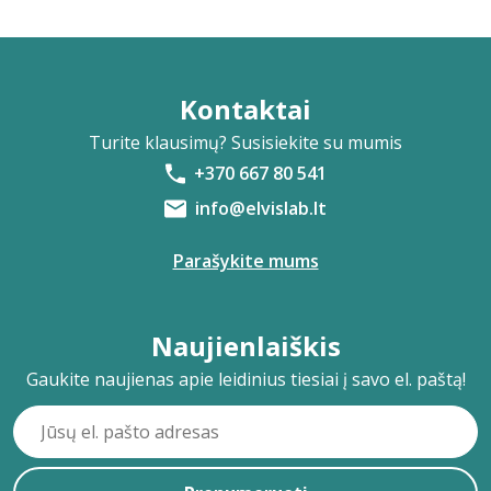
Kontaktai
Turite klausimų? Susisiekite su mumis
+370 667 80 541
info@elvislab.lt
Parašykite mums
Naujienlaiškis
Gaukite naujienas apie leidinius tiesiai į savo el. paštą!