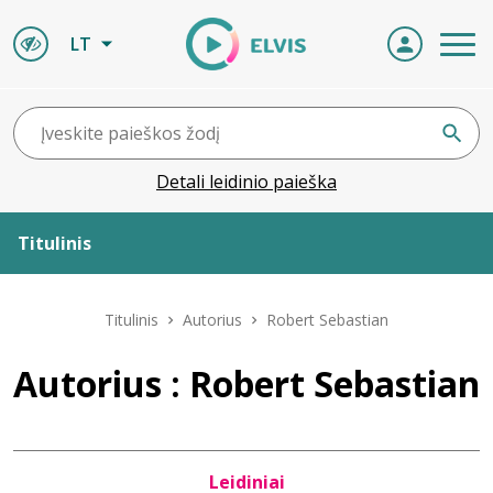
LT
Detali leidinio paieška
Titulinis
Apie ELVIS
Titulinis
Autorius
Robert Sebastian
Leidiniai
Autorius : Robert Sebastian
ELVIS atvyksta
Leidiniai
Naujienos