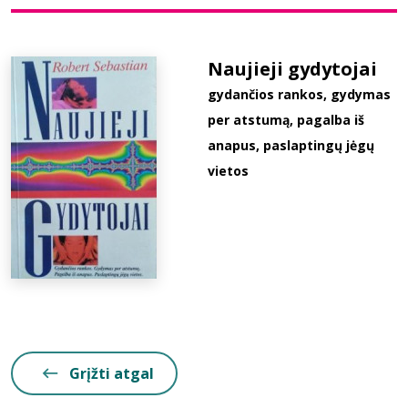
Bibliotekoms
Naujieji gydytojai
gydančios rankos, gydymas
D.U.K.
per atstumą, pagalba iš
anapus, paslaptingų jėgų
+370 667 80 541
vietos
info@elvislab.lt
Grįžti atgal