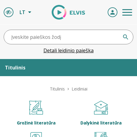
LT
Detali leidinio paieška
Titulinis
Apie ELVIS
Titulinis
Leidiniai
Leidiniai
ELVIS atvyksta
Grožinė literatūra
Dalykinė literatūra
Naujienos