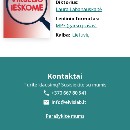
Diktorius:
Laura Labanauskaitė
Leidinio formatas:
MP3 (garso įrašas)
Kalba:
Lietuvių
Kontaktai
Turite klausimų? Susisiekite su mumis
+370 667 80 541
info@elvislab.lt
Parašykite mums