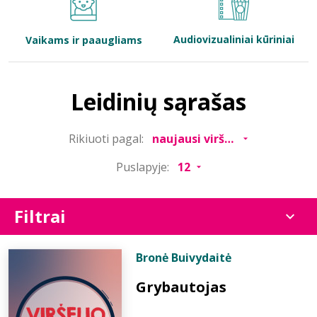
Bibliotekoms
Audiovizualiniai kūriniai
Vaikams ir paaugliams
D.U.K.
Leidinių sąrašas
+370 667 80 541
Rikiuoti pagal:
info@elvislab.lt
Puslapyje:
Filtrai
Bronė Buivydaitė
Grybautojas