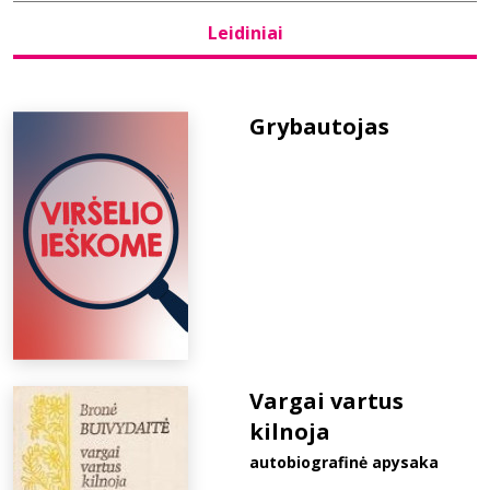
Leidiniai
Bibliotekoms
D.U.K.
Grybautojas
+370 667 80 541
info@elvislab.lt
Vargai vartus
kilnoja
autobiografinė apysaka