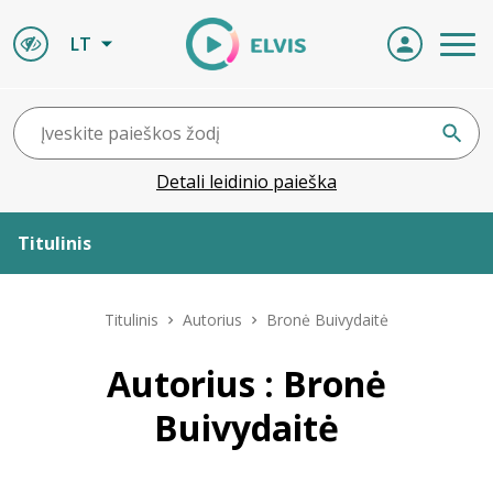
LT
Detali leidinio paieška
Titulinis
Apie ELVIS
Titulinis
Autorius
Bronė Buivydaitė
Leidiniai
Autorius : Bronė
Buivydaitė
ELVIS atvyksta
Naujienos