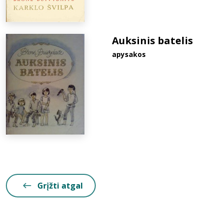
Auksinis batelis
apysakos
Grįžti atgal