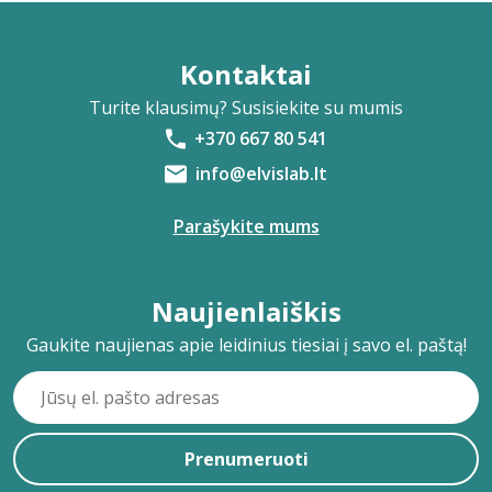
Kontaktai
Turite klausimų? Susisiekite su mumis
+370 667 80 541
info@elvislab.lt
Parašykite mums
Naujienlaiškis
Gaukite naujienas apie leidinius tiesiai į savo el. paštą!
Prenumeruoti