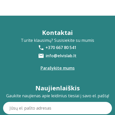
Kontaktai
Turite klausimų? Susisiekite su mumis
+370 667 80 541
info@elvislab.lt
Parašykite mums
Naujienlaiškis
Gaukite naujienas apie leidinius tiesiai į savo el. paštą!