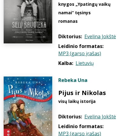
knygos „Ypatingų vaikų
namai“ tęsinys
romanas
Diktorius:
Evelina Jokštė
Leidinio formatas:
MP3 (garso įrašas)
Kalba:
Lietuvių
Rebeka Una
Pijus ir Nikolas
visų laikų istorija
Diktorius:
Evelina Jokštė
Leidinio formatas:
MP3 (garso įrašas)