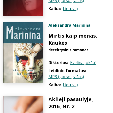
MP3 (garso įrašas)
Kalba:
Lietuvių
Aleksandra Marinina
Mirtis kaip menas.
Kaukės
detektyvinis romanas
Diktorius:
Evelina Jokštė
Leidinio formatas:
MP3 (garso įrašas)
Kalba:
Lietuvių
Aklieji pasaulyje,
2016, Nr. 2