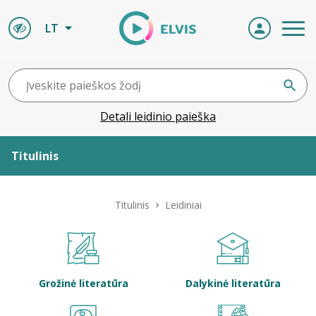
LT
Detali leidinio paieška
Titulinis
Apie ELVIS
Titulinis
Leidiniai
Leidiniai
ELVIS atvyksta
Grožinė literatūra
Dalykinė literatūra
Naujienos