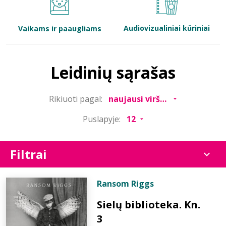
Bibliotekoms
Audiovizualiniai kūriniai
Vaikams ir paaugliams
D.U.K.
Leidinių sąrašas
+370 667 80 541
Rikiuoti pagal:
info@elvislab.lt
Puslapyje:
Filtrai
Ransom Riggs
Sielų biblioteka. Kn.
3