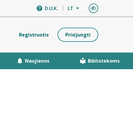
D.U.K.
LT
Registruotis
Prisijungti
Naujienos
Bibliotekoms