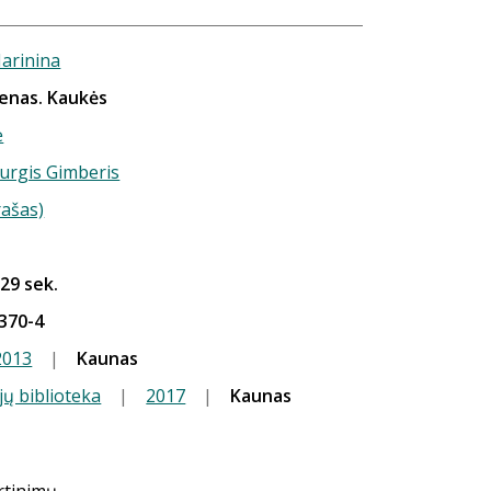
arinina
menas. Kaukės
ė
 Jurgis Gimberis
rašas)
 29 sek.
370-4
2013
|
Kaunas
jų biblioteka
|
2017
|
Kaunas