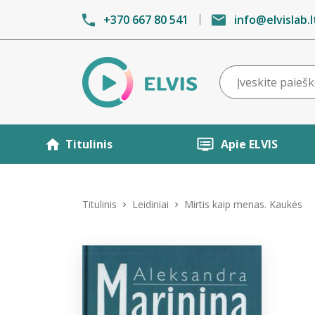
+370 667 80 541
info@elvislab.l
Titulinis
Apie ELVIS
Titulinis
Leidiniai
Mirtis kaip menas. Kaukės