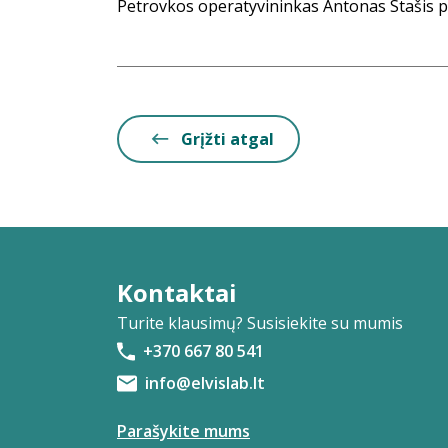
Petrovkos operatyvininkas Antonas Stašis p
Grįžti atgal
Kontaktai
Turite klausimų? Susisiekite su mumis
+370 667 80 541
info@elvislab.lt
Parašykite mums