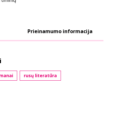
ertinimų
Prieinamumo informacija
i
omanai
rusų literatūra