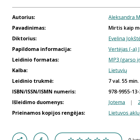
Autorius:
Aleksandra M
Pavadinimas:
Mirtis kaip 
Diktorius:
Evelina Jokšt
Papildoma informacija:
Vertėjas (-a)
Leidinio formatas:
MP3 (garso į
Kalba:
Lietuvių
Leidinio trukmė:
7 val. 55 min.
ISBN/ISSN/ISMN numeris:
978-9955-13-
Išleidimo duomenys:
Jotema
|
Prieinamos kopijos rengėjas:
Lietuvos aklų