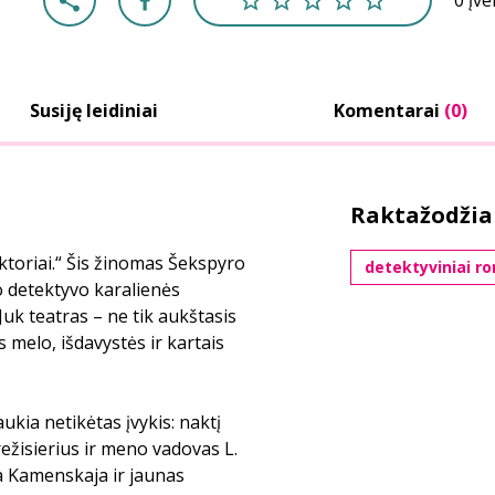
0 įv
Susiję leidiniai
Komentarai
(0)
Raktažodžia
ktoriai.“ Šis žinomas Šekspyro
detektyviniai r
o detektyvo karalienės
uk teatras – ne tik aukštasis
melo, išdavystės ir kartais
kia netikėtas įvykis: naktį
ežisierius ir meno vadovas L.
a Kamenskaja ir jaunas