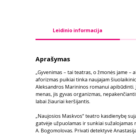
Leidinio informacija
Aprašymas
„Gyvenimas – tai teatras, o žmonės jame – a
aforizmas puikiai tinka naujajam šiuolaikini
Aleksandros Marininos romanui apibūdinti. J
menas, jis gyvas organizmas, nepakenčiantis 
labai žiauriai keršijantis.
„Naujosios Maskvos“ teatro kasdienybę sujau
gatvėje užpuolamas ir sunkiai sužalojamas r
A. Bogomolovas. Privati detektyvė Anastasij