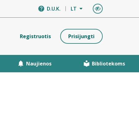
D.U.K.
LT
Registruotis
Prisijungti
Naujienos
Bibliotekoms