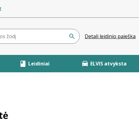
t
Detali leidinio paieška
Leidiniai
ELVIS atvyksta
tė