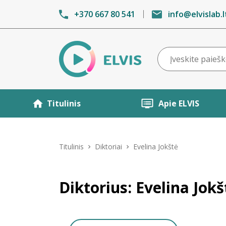
+370 667 80 541
info@elvislab.l
Titulinis
Apie ELVIS
Titulinis
Diktoriai
Evelina Jokštė
Diktorius: Evelina Jokš