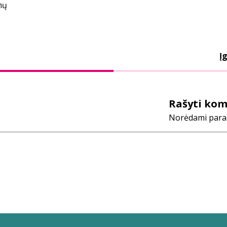
mų
Įg
Rašyti ko
Norėdami parašy