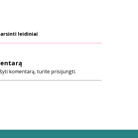
arsinti leidiniai
mentarą
ti komentarą, turite prisijungti.