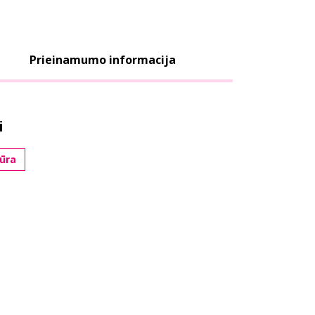
Prieinamumo informacija
i
tūra