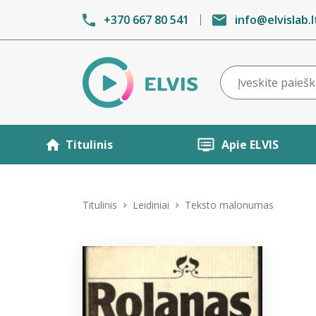
+370 667 80 541
info@elvislab.l
Titulinis
Apie ELVIS
Titulinis
Leidiniai
Teksto malonumas