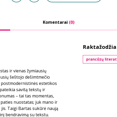
Komentarai
(0)
Raktažodžia
prancūzų litera
stas ir vienas žymiausių
iausių šeštojo dešimtmečio
ir postmodernistinės estetikos
teikia savitą tekstų ir
onumas – tai tas momentas,
paties nuostatas; juk mano ir
jis. Taigi Bartas sukūrė naują
zinį bendravimą su tekstu.