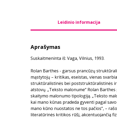
Leidinio informacija
Aprašymas
Suskaitmeninta iš: Vaga, Vilnius, 1993.
Rolan Barthes - garsus prancūzų struktūrali
mąstytojų – kritikas, eseistas, vienas svarb
struktūralistinės bei poststruktūralistinės 
atstovų. „Teksto malonume“ Rolan Barthes pa
skaitymo malonumo tipologiją. „Teksto mal
kai mano kūnas pradeda gyventi pagal savo 
mano kūno nuostatos ne tos pačios“, – rašo 
literatūrinės kritikos rūšį, akcentuojančią fi