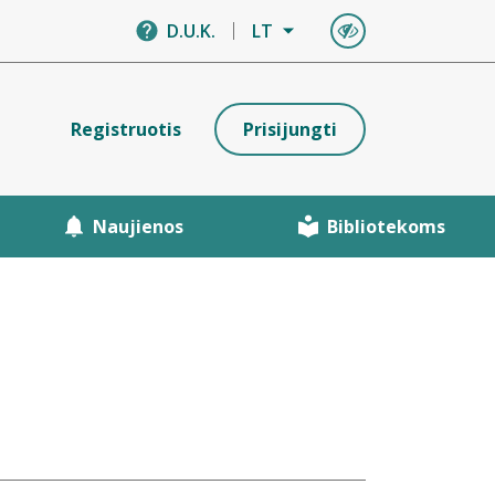
D.U.K.
LT
Registruotis
Prisijungti
Naujienos
Bibliotekoms