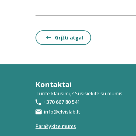
Grįžti atgal
Kontaktai
Turite klausimų? Susisiekite su mumis
+370 667 80 541
info@elvislab.lt
Parašykite mums