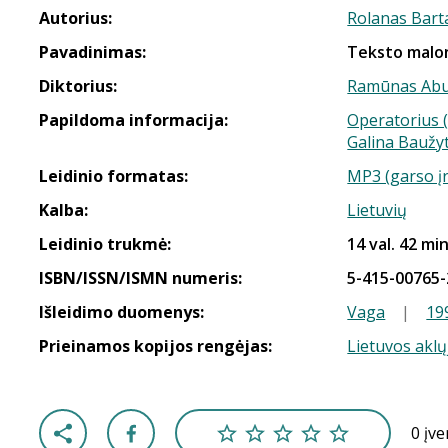
Autorius:
Rolanas Bart
Pavadinimas:
Teksto mal
Diktorius:
Ramūnas Abu
Papildoma informacija:
Operatorius (
Galina Baužy
Leidinio formatas:
MP3 (garso į
Kalba:
Lietuvių
Leidinio trukmė:
14 val. 42 min
ISBN/ISSN/ISMN numeris:
5-415-00765-
Išleidimo duomenys:
Vaga
|
19
Prieinamos kopijos rengėjas:
Lietuvos aklų
0 įv