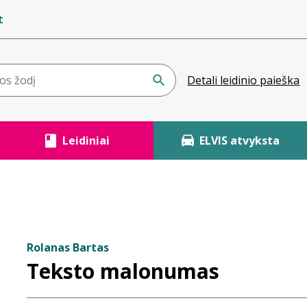
t
Detali leidinio paieška
Leidiniai
ELVIS atvyksta
Rolanas Bartas
Teksto malonumas