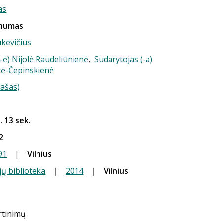
as
onumas
kevičius
-ė) Nijolė Raudeliūnienė
,
Sudarytojas (-a)
tė-Čepinskienė
rašas)
. 13 sek.
2
91
|
Vilnius
jų biblioteka
|
2014
|
Vilnius
ertinimų