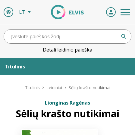
LT
Detali leidinio paieška
Titulinis
Apie ELVIS
Titulinis
Leidiniai
Sėlių krašto nutikimai
Leidiniai
Lionginas Ragėnas
Sėlių krašto nutikimai
ELVIS atvyksta
Naujienos