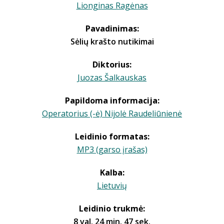
Lionginas Ragėnas
Pavadinimas:
Sėlių krašto nutikimai
Diktorius:
Juozas Šalkauskas
Papildoma informacija:
Operatorius (-ė) Nijolė Raudeliūnienė
Leidinio formatas:
MP3 (garso įrašas)
Kalba:
Lietuvių
Leidinio trukmė:
8 val. 24 min. 47 sek.