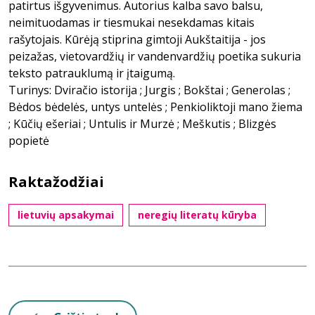
patirtus išgyvenimus. Autorius kalba savo balsu,
neimituodamas ir tiesmukai nesekdamas kitais
rašytojais. Kūrėją stiprina gimtoji Aukštaitija - jos
peizažas, vietovardžių ir vandenvardžių poetika sukuria
teksto patrauklumą ir įtaigumą.
Turinys: Dviračio istorija ; Jurgis ; Bokštai ; Generolas ;
Bėdos bėdelės, untys untelės ; Penkioliktoji mano žiema
; Kūčių ešeriai ; Untulis ir Murzė ; Meškutis ; Blizgės
popietė
Raktažodžiai
lietuvių apsakymai
neregių literatų kūryba