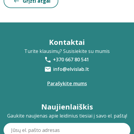
Grįžti atgal
Kontaktai
Turite klausimų? Susisiekite su mumis
+370 667 80 541
info@elvislab.lt
Parašykite mums
Naujienlaiškis
Gaukite naujienas apie leidinius tiesiai į savo el. paštą!