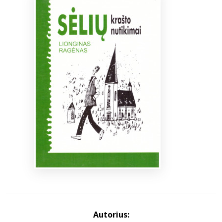
Bibliotekoms
D.U.K.
+370 667 80 541
info@elvislab.lt
Autorius: