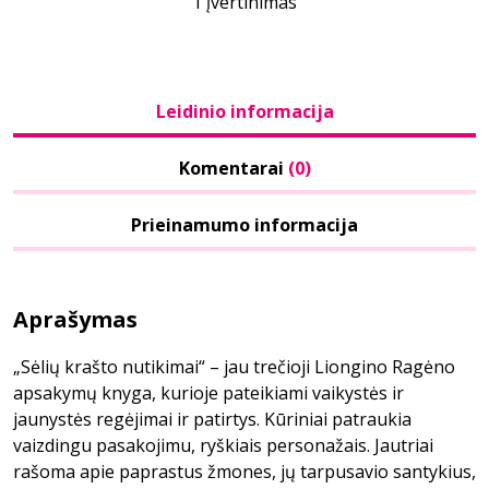
1 įvertinimas
Leidinio informacija
Komentarai
(0)
Prieinamumo informacija
Aprašymas
„Sėlių krašto nutikimai“ – jau trečioji Liongino Ragėno
apsakymų knyga, kurioje pateikiami vaikystės ir
jaunystės regėjimai ir patirtys. Kūriniai patraukia
vaizdingu pasakojimu, ryškiais personažais. Jautriai
rašoma apie paprastus žmones, jų tarpusavio santykius,