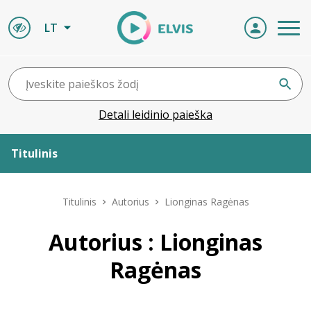
LT
Detali leidinio paieška
Titulinis
Apie ELVIS
Titulinis
Autorius
Lionginas Ragėnas
Leidiniai
Autorius : Lionginas
Ragėnas
ELVIS atvyksta
Naujienos