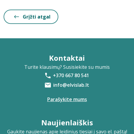
Grįžti atgal
Kontaktai
Turite klausimų? Susisiekite su mumis
+370 667 80 541
info@elvislab.lt
Parašykite mums
Naujienlaiškis
Gaukite naujienas apie leidinius tiesiai į savo el. paštą!