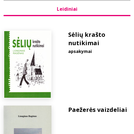
Leidiniai
Bibliotekoms
D.U.K.
Sėlių krašto
nutikimai
apsakymai
+370 667 80 541
info@elvislab.lt
Paežerės vaizdeliai