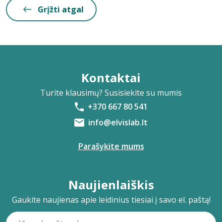
Grįžti atgal
Kontaktai
Turite klausimų? Susisiekite su mumis
+370 667 80 541
info@elvislab.lt
Parašykite mums
Naujienlaiškis
Gaukite naujienas apie leidinius tiesiai į savo el. paštą!