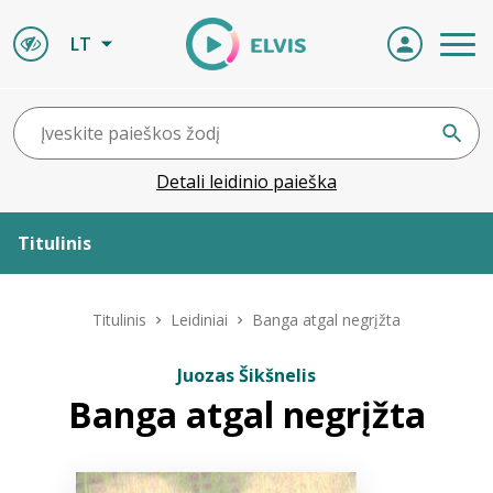
LT
Detali leidinio paieška
Titulinis
Apie ELVIS
Titulinis
Leidiniai
Banga atgal negrįžta
Leidiniai
Juozas Šikšnelis
Banga atgal negrįžta
ELVIS atvyksta
Naujienos