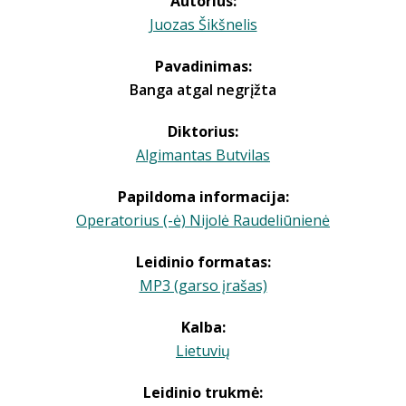
Autorius:
Juozas Šikšnelis
Pavadinimas:
Banga atgal negrįžta
Diktorius:
Algimantas Butvilas
Papildoma informacija:
Operatorius (-ė) Nijolė Raudeliūnienė
Leidinio formatas:
MP3 (garso įrašas)
Kalba:
Lietuvių
Leidinio trukmė: