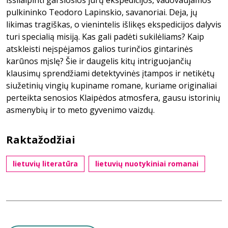
išsilaipinti garsiosios jūrų ekspedicijos, vadovaujamos
pulkininko Teodoro Lapinskio, savanoriai. Deja, jų
likimas tragiškas, o vienintelis išlikęs ekspedicijos dalyvis
turi specialią misiją. Kas gali padėti sukilėliams? Kaip
atskleisti neįspėjamos galios turinčios gintarinės
karūnos mįslę? Šie ir daugelis kitų intriguojančių
klausimų sprendžiami detektyvinės įtampos ir netikėtų
siužetinių vingių kupiname romane, kuriame originaliai
perteikta senosios Klaipėdos atmosfera, gausu istorinių
asmenybių ir to meto gyvenimo vaizdų.
Raktažodžiai
lietuvių literatūra
lietuvių nuotykiniai romanai