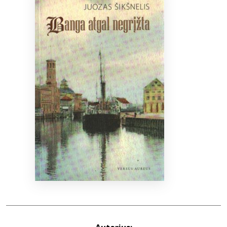
Bibliotekoms
D.U.K.
+370 667 80 541
info@elvislab.lt