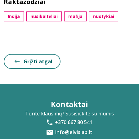
Raktažodžiai
Indija
nusikaltėliai
mafija
nuotykiai
Grįžti atgal
Kontaktai
Turite klausimų? Susisiekite su mumis
+370 667 80 541
info@elvislab.lt