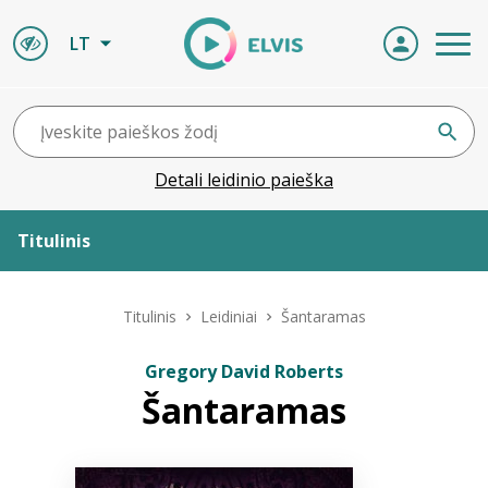
LT
Detali leidinio paieška
Titulinis
Apie ELVIS
Titulinis
Leidiniai
Šantaramas
Leidiniai
Gregory David Roberts
Šantaramas
ELVIS atvyksta
Naujienos