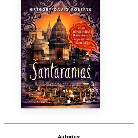
Bibliotekoms
D.U.K.
+370 667 80 541
info@elvislab.lt
Autorius: