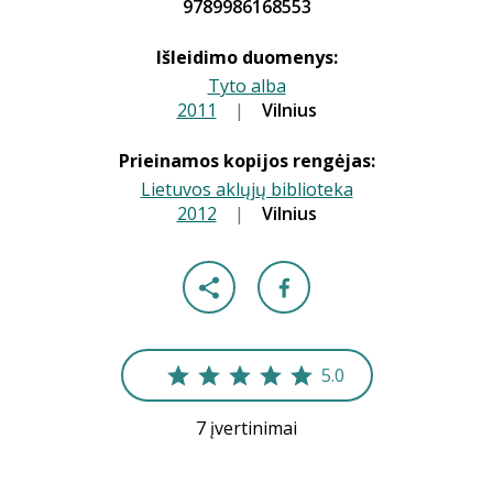
9789986168553
Išleidimo duomenys:
Tyto alba
2011
|
|
Vilnius
Prieinamos kopijos rengėjas:
Lietuvos aklųjų biblioteka
2012
|
|
Vilnius
5.0
7 įvertinimai