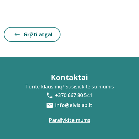
Grįžti atgal
Kontaktai
Turite klausimų? Susisiekite su mumis
+370 667 80 541
info@elvislab.lt
Parašykite mums