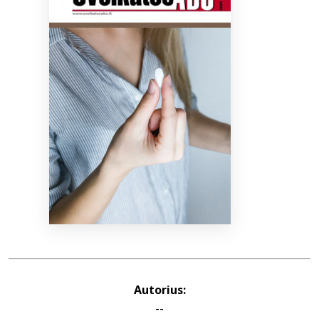
Bibliotekoms
D.U.K.
+370 667 80 541
info@elvislab.lt
Autorius:
--