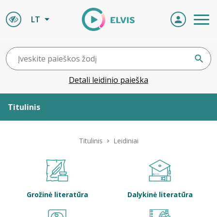
LT
Detali leidinio paieška
Titulinis
Apie ELVIS
Titulinis
Leidiniai
Leidiniai
ELVIS atvyksta
Grožinė literatūra
Dalykinė literatūra
Naujienos