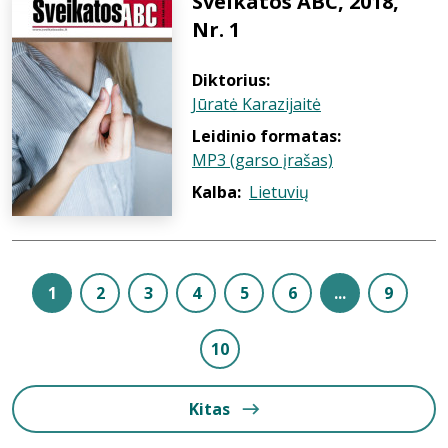
Sveikatos ABC, 2018,
Nr. 1
Diktorius:
Jūratė Karazijaitė
Leidinio formatas:
MP3 (garso įrašas)
Kalba:
Lietuvių
1
2
3
4
5
6
...
9
10
Kitas