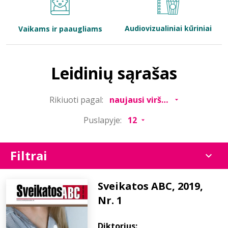
Bibliotekoms
Audiovizualiniai kūriniai
Vaikams ir paaugliams
D.U.K.
Leidinių sąrašas
+370 667 80 541
Rikiuoti pagal:
info@elvislab.lt
Puslapyje:
Filtrai
Sveikatos ABC, 2019,
Nr. 1
Diktorius: