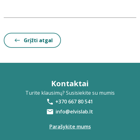
Grįžti atgal
Kontaktai
Turite klausimų? Susisiekite su mumis
+370 667 80 541
info@elvislab.lt
Parašykite mums