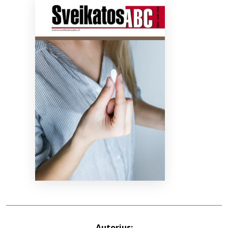
Bibliotekoms
D.U.K.
+370 667 80 541
info@elvislab.lt
Autorius: