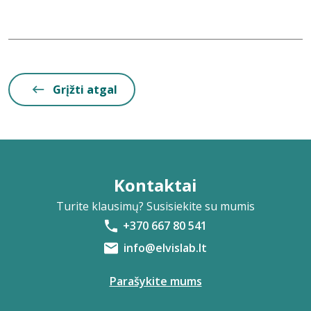
Grįžti atgal
Kontaktai
Turite klausimų? Susisiekite su mumis
+370 667 80 541
info@elvislab.lt
Parašykite mums