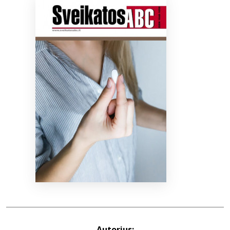
Bibliotekoms
D.U.K.
+370 667 80 541
info@elvislab.lt
Autorius: