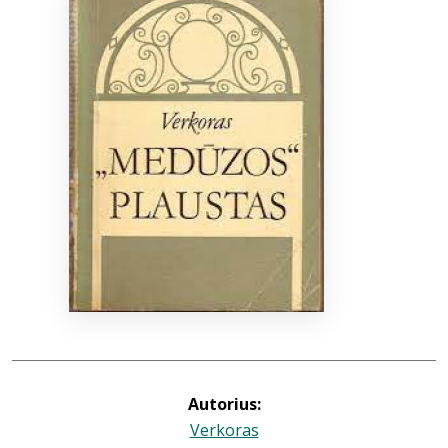
Bibliotekoms
D.U.K.
+370 667 80 541
info@elvislab.lt
Autorius:
Verkoras