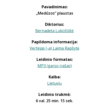
Pavadinimas:
„Medūzos“ plaustas
Diktorius:
Bernadeta Lukošiūtė
Papildoma informacija:
Vertėjas (-a) Laima Rapšytė
Leidinio formatas:
MP3 (garso įrašas)
Kalba:
Lietuvių
Leidinio trukmė:
6 val. 25 min. 15 sek.