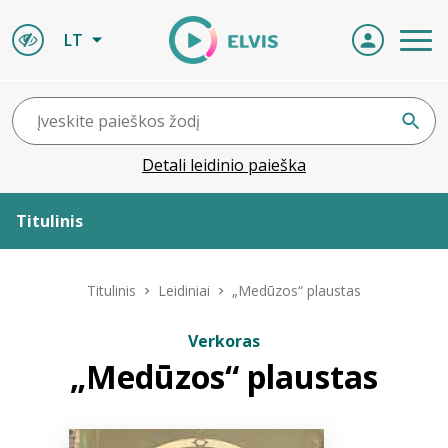
LT
Detali leidinio paieška
Titulinis
Apie ELVIS
Titulinis
Leidiniai
„Medūzos“ plaustas
Leidiniai
Verkoras
„Medūzos“ plaustas
ELVIS atvyksta
Naujienos