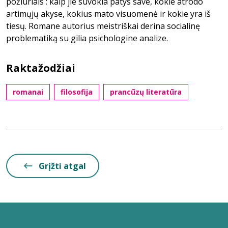
požiūriais : kaip jie suvokia patys save, kokie atrodo
artimųjų akyse, kokius mato visuomenė ir kokie yra iš
tiesų. Romane autorius meistriškai derina socialinę
problematiką su gilia psichologine analize.
Raktažodžiai
romanai
filosofija
prancūzų literatūra
Grįžti atgal