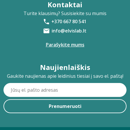
Kontaktai
Turite klausimų? Susisiekite su mumis
+370 667 80 541
info@elvislab.lt
Parašykite mums
Naujienlaiškis
Gaukite naujienas apie leidinius tiesiai į savo el. paštą!
Prenumeruoti