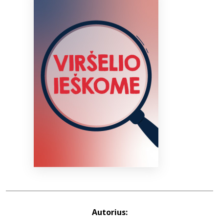
Bibliotekoms
D.U.K.
+370 667 80 541
info@elvislab.lt
Autorius: