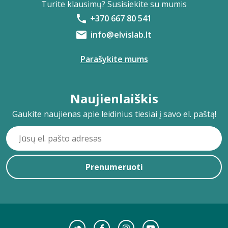
Turite klausimų? Susisiekite su mumis
+370 667 80 541
info@elvislab.lt
Parašykite mums
Naujienlaiškis
Gaukite naujienas apie leidinius tiesiai į savo el. paštą!
Prenumeruoti