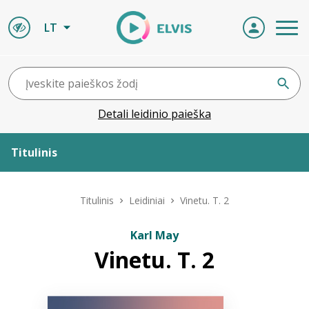
LT
Detali leidinio paieška
Titulinis
Apie ELVIS
Titulinis
Leidiniai
Vinetu. T. 2
Leidiniai
Karl May
Vinetu. T. 2
ELVIS atvyksta
Naujienos