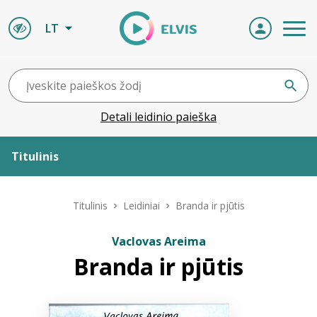
LT
Detali leidinio paieška
Titulinis
Apie ELVIS
Titulinis
Leidiniai
Branda ir pjūtis
Leidiniai
Vaclovas Areima
Branda ir pjūtis
ELVIS atvyksta
Naujienos