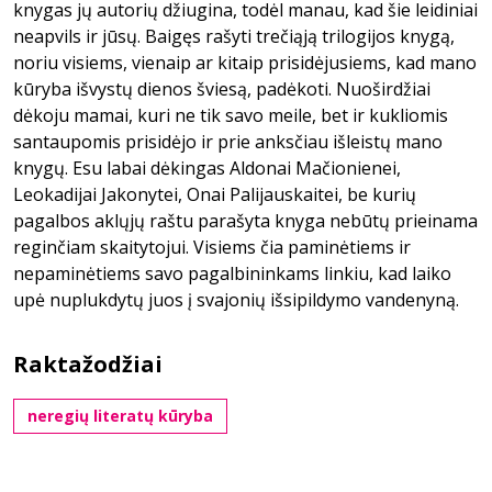
knygas jų autorių džiugina, todėl manau, kad šie leidiniai
neapvils ir jūsų. Baigęs rašyti trečiąją trilogijos knygą,
noriu visiems, vienaip ar kitaip prisidėjusiems, kad mano
kūryba išvystų dienos šviesą, padėkoti. Nuoširdžiai
dėkoju mamai, kuri ne tik savo meile, bet ir kukliomis
santaupomis prisidėjo ir prie anksčiau išleistų mano
knygų. Esu labai dėkingas Aldonai Mačionienei,
Leokadijai Jakonytei, Onai Palijauskaitei, be kurių
pagalbos aklųjų raštu parašyta knyga nebūtų prieinama
reginčiam skaitytojui. Visiems čia paminėtiems ir
nepaminėtiems savo pagalbininkams linkiu, kad laiko
upė nuplukdytų juos į svajonių išsipildymo vandenyną.
Raktažodžiai
neregių literatų kūryba