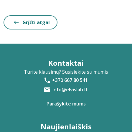
Grįžti atgal
Kontaktai
Turite klausimų? Susisiekite su mumis
+370 667 80 541
info@elvislab.lt
Parašykite mums
Naujienlaiškis