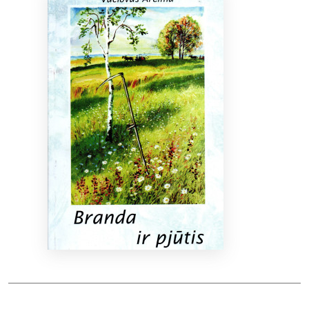
Bibliotekoms
D.U.K.
+370 667 80 541
info@elvislab.lt