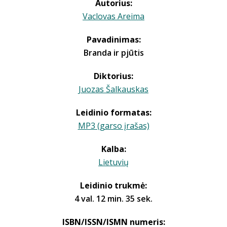
Autorius:
Vaclovas Areima
Pavadinimas:
Branda ir pjūtis
Diktorius:
Juozas Šalkauskas
Leidinio formatas:
MP3 (garso įrašas)
Kalba:
Lietuvių
Leidinio trukmė:
4 val. 12 min. 35 sek.
ISBN/ISSN/ISMN numeris: