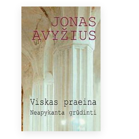
Bibliotekoms
D.U.K.
+370 667 80 541
info@elvislab.lt