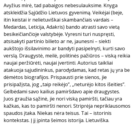
Avyžius mirė, tad pabaigos nebesulauksime. Knyga
atskleidžia Sąjūdžio Lietuvos gyvenimą. Veikėjai (beje,
itin keistai ir nelietuviškai skambančiais vardais –
Medardas, Leticija, Adakris) bando atrasti savo vietą
besikeičiančioje valstybėje. Vyresni turi nuspręsti,
atsisakyti partinio bilieto ar ne, jaunesni – siekti
aukštojo išsilavinimo ar bandyti pasipelnyti, kurti savo
verslą. Draugystė, meilė, politinės pažiūros – viską reikia
naujai peržiūrėti, naujai įvertinti. Autorius taikliai
atakuoja sąjudininkus, parodydamas, kad retas jų yra be
dėmėtos biografijos. Prispausti prie sienos, jie
prisipažįsta, jog „taip reikėjo”, „neturėjo kitos išeities”.
Gelbėdami savo kailius pamiršdavo apie draugystes.
Juos graužia sąžinė, jie nori viską pamiršti, tačiau yra
kažkas, kas to pamiršti nenori. Striprėja nepriklausomos
spaudos įtaka. Niekas nėra teisus. Tai – istorinis
kontekstas. Į jį įpinta šeimos istorija. Lietuviška.