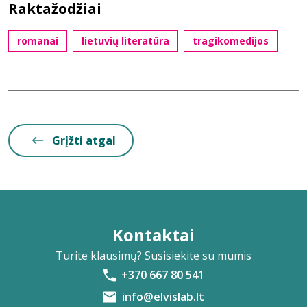
Raktažodžiai
romanai
lietuvių literatūra
tragikomedijos
Grįžti atgal
Kontaktai
Turite klausimų? Susisiekite su mumis
+370 667 80 541
info@elvislab.lt