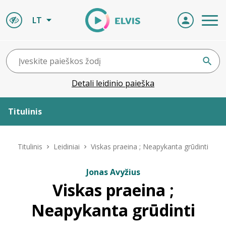
LT
Detali leidinio paieška
Titulinis
Apie ELVIS
Titulinis
Leidiniai
Viskas praeina ; Neapykanta grūdinti
Leidiniai
Jonas Avyžius
Viskas praeina ;
ELVIS atvyksta
Neapykanta grūdinti
Naujienos