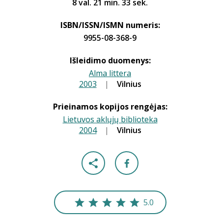
8 val. 21 min. 33 sek.
ISBN/ISSN/ISMN numeris:
9955-08-368-9
Išleidimo duomenys:
Alma littera
2003
|
|
Vilnius
Prieinamos kopijos rengėjas:
Lietuvos aklųjų biblioteka
2004
|
|
Vilnius
5.0