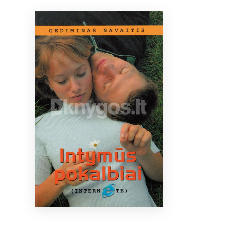
Bibliotekoms
D.U.K.
+370 667 80 541
info@elvislab.lt