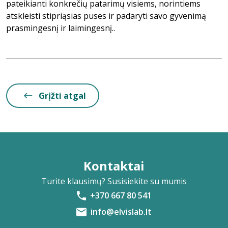
pateikianti konkrečių patarimų visiems, norintiems
atskleisti stipriąsias puses ir padaryti savo gyvenimą
prasmingesnį ir laimingesnį..
Grįžti atgal
Kontaktai
Turite klausimų? Susisiekite su mumis
+370 667 80 541
info@elvislab.lt