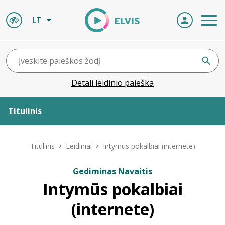
LT
Detali leidinio paieška
Titulinis
Apie ELVIS
Titulinis
Leidiniai
Intymūs pokalbiai (internete)
Leidiniai
Gediminas Navaitis
Intymūs pokalbiai
ELVIS atvyksta
(internete)
Naujienos