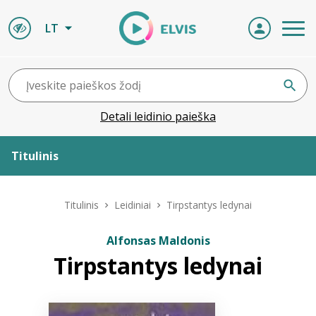
LT
Detali leidinio paieška
Titulinis
Apie ELVIS
Titulinis
Leidiniai
Tirpstantys ledynai
Leidiniai
Alfonsas Maldonis
Tirpstantys ledynai
ELVIS atvyksta
Naujienos