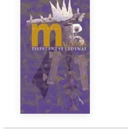
Bibliotekoms
D.U.K.
+370 667 80 541
info@elvislab.lt