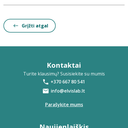
Grįžti atgal
Kontaktai
Turite klausimų? Susisiekite su mumis
+370 667 80 541
info@elvislab.lt
Parašykite mums
Naujienlaiškis