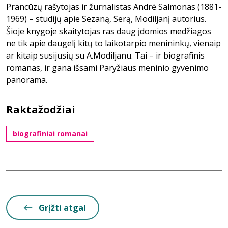
Prancūzų rašytojas ir žurnalistas Andrė Salmonas (1881-
1969) – studijų apie Sezaną, Serą, Modiljanį autorius.
Šioje knygoje skaitytojas ras daug įdomios medžiagos
ne tik apie daugelį kitų to laikotarpio menininkų, vienaip
ar kitaip susijusių su A.Modiljanu. Tai – ir biografinis
romanas, ir gana išsami Paryžiaus meninio gyvenimo
panorama.
Raktažodžiai
biografiniai romanai
Grįžti atgal