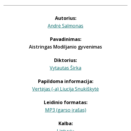
Autorius:
Andrė Salmonas
Pavadinimas:
Aistringas Modiljanio gyvenimas
Diktorius:
Vytautas Širka
Papildoma informacija:
Vertėjas (-a) Liucija Snukiškytė
Leidinio formatas:
MP3 (garso įrašas)
Kalba: