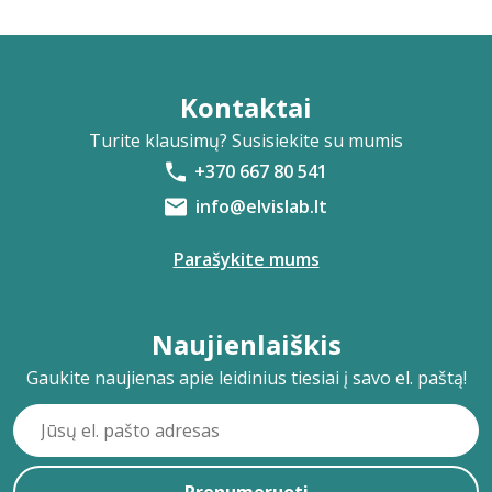
Kontaktai
Turite klausimų? Susisiekite su mumis
+370 667 80 541
info@elvislab.lt
Parašykite mums
Naujienlaiškis
Gaukite naujienas apie leidinius tiesiai į savo el. paštą!