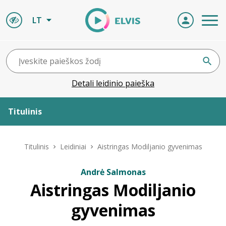
LT
Detali leidinio paieška
Titulinis
Apie ELVIS
Titulinis
Leidiniai
Aistringas Modiljanio gyvenimas
Leidiniai
Andrė Salmonas
Aistringas Modiljanio
ELVIS atvyksta
gyvenimas
Naujienos