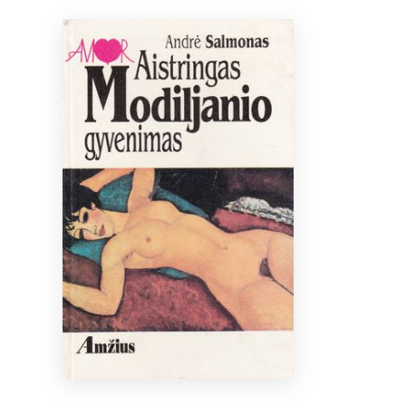
Bibliotekoms
D.U.K.
+370 667 80 541
info@elvislab.lt