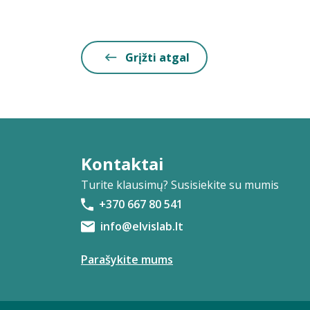
Grįžti atgal
Kontaktai
Turite klausimų? Susisiekite su mumis
+370 667 80 541
info@elvislab.lt
Parašykite mums