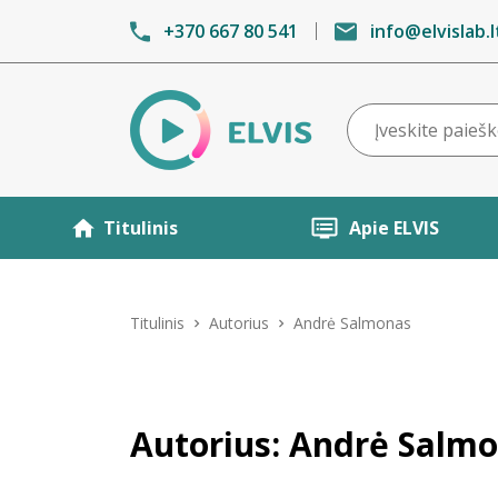
+370 667 80 541
info@elvislab.l
Titulinis
Apie ELVIS
Titulinis
Autorius
Andrė Salmonas
Autorius: Andrė Salm