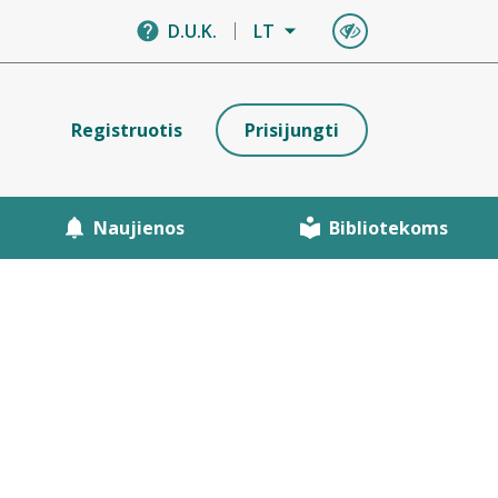
D.U.K.
LT
Registruotis
Prisijungti
Naujienos
Bibliotekoms