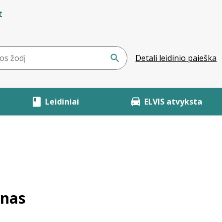
t
Detali leidinio paieška
Leidiniai
ELVIS atvyksta
onas