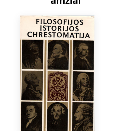
amžiai
Bibliotekoms
D.U.K.
+370 667 80 541
info@elvislab.lt