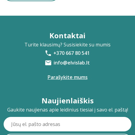
Kontaktai
Turite klausimų? Susisiekite su mumis
+370 667 80 541
info@elvislab.lt
Parašykite mums
Naujienlaiškis
Gaukite naujienas apie leidinius tiesiai į savo el. paštą!