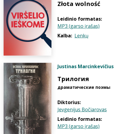
Złota wolność
Leidinio formatas:
MP3 (garso įrašas)
Kalba:
Lenkų
Justinas Marcinkevičius
Трилогия
драматические поэмы
Diktorius:
Jevgenijus Bočiarovas
Leidinio formatas:
MP3 (garso įrašas)