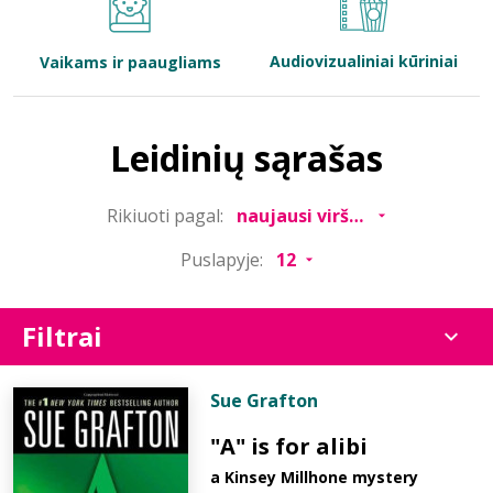
Bibliotekoms
Audiovizualiniai kūriniai
Vaikams ir paaugliams
D.U.K.
Leidinių sąrašas
+370 667 80 541
Rikiuoti pagal:
info@elvislab.lt
Puslapyje:
Filtrai
Sue Grafton
"A" is for alibi
a Kinsey Millhone mystery