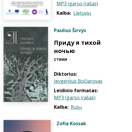
MP3 (garso įrašas)
Kalba:
Lietuvių
Paulius Širvys
Приду я тихой
ночью
стихи
Diktorius:
Jevgenijus Bočiarovas
Leidinio formatas:
MP3 (garso įrašas)
Kalba:
Rusų
Zofia Kossak