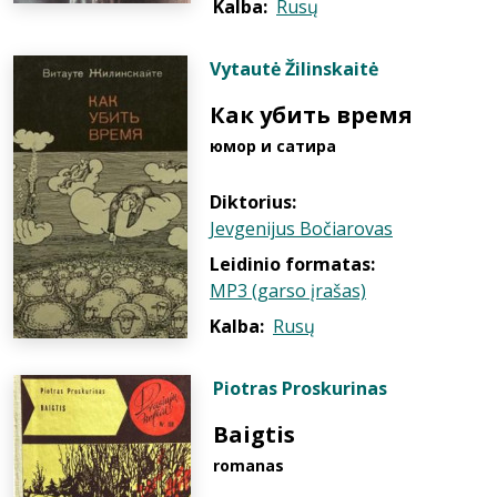
Kalba:
Rusų
Vytautė Žilinskaitė
Как убить время
юмор и сатира
Diktorius:
Jevgenijus Bočiarovas
Leidinio formatas:
MP3 (garso įrašas)
Kalba:
Rusų
Piotras Proskurinas
Baigtis
romanas