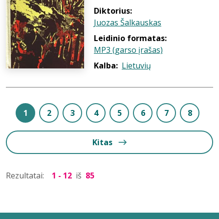
Diktorius:
Juozas Šalkauskas
Leidinio formatas:
MP3 (garso įrašas)
Kalba:
Lietuvių
1
2
3
4
5
6
7
8
Kitas
Rezultatai:
1 - 12
iš
85