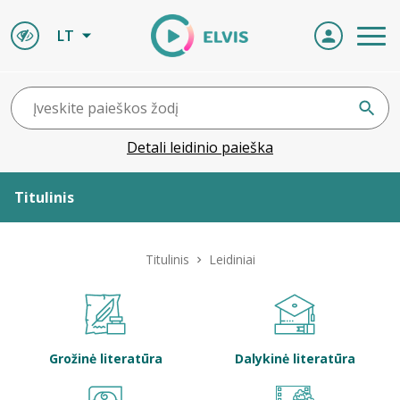
LT
Detali leidinio paieška
Titulinis
Apie ELVIS
Titulinis
Leidiniai
Leidiniai
ELVIS atvyksta
Grožinė literatūra
Dalykinė literatūra
Naujienos