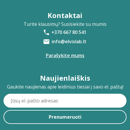
Kontaktai
Turite klausimų? Susisiekite su mumis
+370 667 80 541
info@elvislab.lt
Parašykite mums
Naujienlaiškis
Gaukite naujienas apie leidinius tiesiai į savo el. paštą!
Prenumeruoti