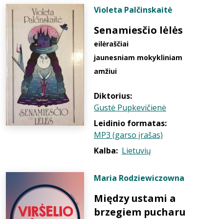
Violeta Palčinskaitė
Senamiesčio lėlės
eilėraščiai
jaunesniam mokykliniam
amžiui
Diktorius:
Gustė Pupkevičienė
Leidinio formatas:
MP3 (garso įrašas)
Kalba:
Lietuvių
Maria Rodziewiczowna
Między ustami a
brzegiem pucharu