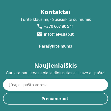
Kontaktai
Turite klausimų? Susisiekite su mumis
+370 667 80 541
info@elvislab.lt
Parašykite mums
Naujienlaiškis
Gaukite naujienas apie leidinius tiesiai į savo el. paštą!
Prenumeruoti