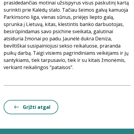
prasidedančias motinai užsispyrus visus paskutinį kartą
surinkti prie Kalėdų stalo. Tačiau šeimos galvą kamuoja
Parkinsono liga, vienas sūnus, priėjęs liepto galą,
sprunka į Lietuvą, kitas, klestintis banko darbuotojas,
besirūpindamas savo psichine sveikata, galutinai
atsiduria žmonai po padu. Jaunėlė dukra Deniza,
beviltiškai susipainiojusi sekso reikaluose, praranda
puikų darbą. Taigi visiems pagrindiniams veikėjams ir jų
santykiams, tiek tarpusavio, tiek ir su kitais žmonėmis,
verkiant reikalingos “pataisos”.
Grįžti atgal