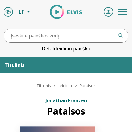
LT
Detali leidinio paieška
Titulinis
Apie ELVIS
Titulinis
Leidiniai
Pataisos
Leidiniai
Jonathan Franzen
Pataisos
ELVIS atvyksta
Naujienos