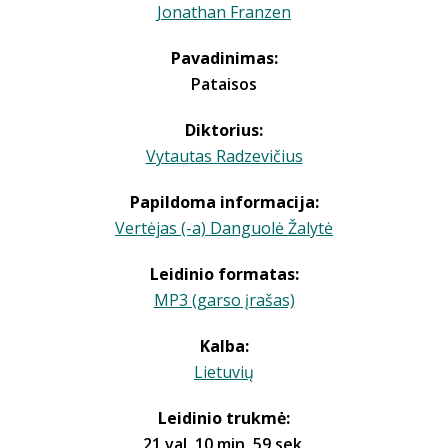
Jonathan Franzen
Pavadinimas:
Pataisos
Diktorius:
Vytautas Radzevičius
Papildoma informacija:
Vertėjas (-a) Danguolė Žalytė
Leidinio formatas:
MP3 (garso įrašas)
Kalba:
Lietuvių
Leidinio trukmė:
21 val. 10 min. 59 sek.