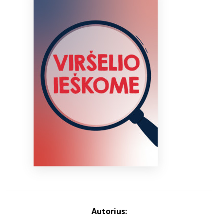
Bibliotekoms
D.U.K.
+370 667 80 541
info@elvislab.lt
Autorius: