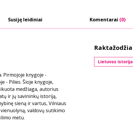
Susiję leidiniai
Komentarai
(0)
Raktažodžia
Lietuvos istorija
ja. Pirmojoje knygoje -
je - Pilies. Šioje knygoje,
ikuota medžiaga, autorius
ų ir jų savininkų istoriją,
binę sieną ir vartus, Vilniaus
ų vienuolyną, valdovų sutikimo
kilimo metu.