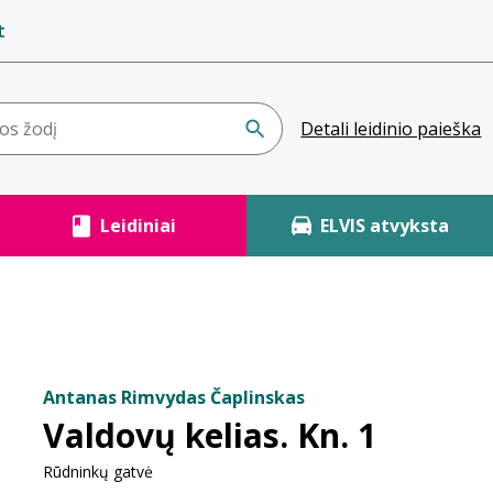
t
Detali leidinio paieška
Leidiniai
ELVIS atvyksta
Antanas Rimvydas Čaplinskas
Valdovų kelias. Kn. 1
Rūdninkų gatvė