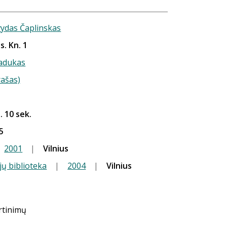
ydas Čaplinskas
s. Kn. 1
adukas
rašas)
. 10 sek.
5
2001
|
Vilnius
jų biblioteka
|
2004
|
Vilnius
ertinimų