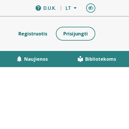
D.U.K.
LT
Registruotis
Prisijungti
Naujienos
Bibliotekoms