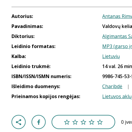
Autorius:
Antanas Rimv
Pavadinimas:
Valdovų kelia
Diktorius:
Algimantas S
Leidinio formatas:
MP3 (garso į
Kalba:
Lietuvių
Leidinio trukmė:
14 val. 26 min
ISBN/ISSN/ISMN numeris:
9986-745-53-
Išleidimo duomenys:
Charibdė
|
Prieinamos kopijos rengėjas:
Lietuvos aklų
0 įv