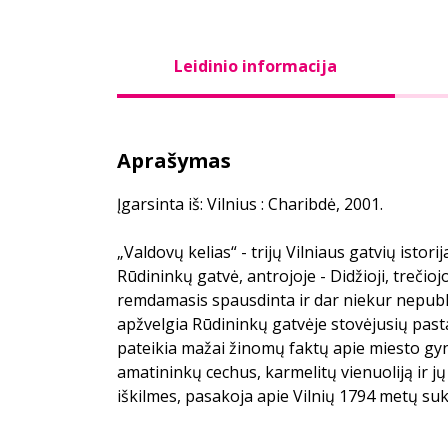
Leidinio informacija
Aprašymas
Įgarsinta iš: Vilnius : Charibdė, 2001.
„Valdovų kelias“ - trijų Vilniaus gatvių istori
Rūdininkų gatvė, antrojoje - Didžioji, trečiojo
remdamasis spausdinta ir dar niekur nepubl
apžvelgia Rūdininkų gatvėje stovėjusių pastat
pateikia mažai žinomų faktų apie miesto gyny
amatininkų cechus, karmelitų vienuoliją ir j
iškilmes, pasakoja apie Vilnių 1794 metų su