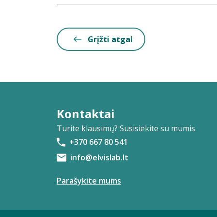
Grįžti atgal
Kontaktai
Turite klausimų? Susisiekite su mumis
+370 667 80 541
info@elvislab.lt
Parašykite mums