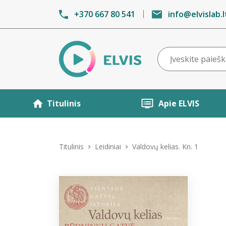
+370 667 80 541
info@elvislab.l
Titulinis
Apie ELVIS
Titulinis
Leidiniai
Valdovų kelias. Kn. 1