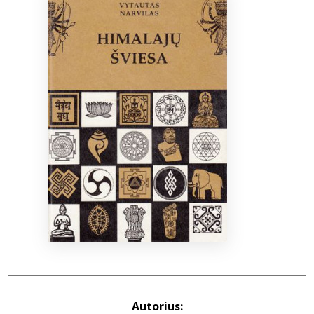
Bibliotekoms
D.U.K.
+370 667 80 541
info@elvislab.lt
Autorius: