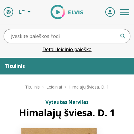
LT
Detali leidinio paieška
Titulinis
Apie ELVIS
Titulinis
Leidiniai
Himalajų šviesa. D. 1
Leidiniai
Vytautas Narvilas
Himalajų šviesa. D. 1
ELVIS atvyksta
Naujienos