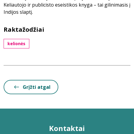
Keliautojo ir publicisto eseistikos knyga – tai gilinimasis į
Indijos slaptį.
Raktažodžiai
kelionės
Grįžti atgal
Kontaktai