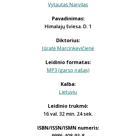
Vytautas Narvilas
Pavadinimas:
Himalajų šviesa. D. 1
Diktorius:
Jūratė Marcinkevičienė
Leidinio formatas:
MP3 (garso įrašas)
Kalba:
Lietuvių
Leidinio trukmė:
16 val. 32 min. 24 sek.
ISBN/ISSN/ISMN numeris:
9986-408-93-8