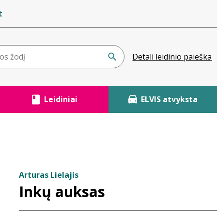
t
Detali leidinio paieška
Leidiniai
ELVIS atvyksta
Arturas Lielajis
Inkų auksas