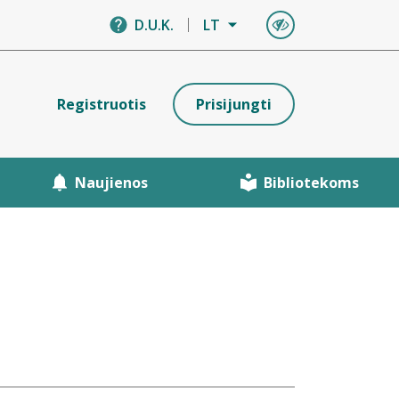
D.U.K.
LT
Registruotis
Prisijungti
Naujienos
Bibliotekoms