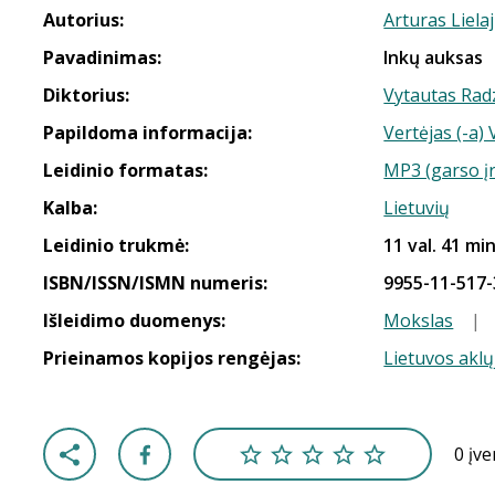
Autorius:
Arturas Lielaj
Pavadinimas:
Inkų auksas
Diktorius:
Vytautas Rad
Papildoma informacija:
Vertėjas (-a)
Leidinio formatas:
MP3 (garso į
Kalba:
Lietuvių
Leidinio trukmė:
11 val. 41 min
ISBN/ISSN/ISMN numeris:
9955-11-517-
Išleidimo duomenys:
Mokslas
|
Prieinamos kopijos rengėjas:
Lietuvos aklų
0 įv