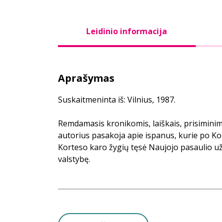
Leidinio informacija
Aprašymas
Suskaitmeninta iš: Vilnius, 1987.
Remdamasis kronikomis, laiškais, prisiminima
autorius pasakoja apie ispanus, kurie po Kol
Korteso karo žygių tęsė Naujojo pasaulio už
valstybę.