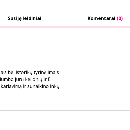
Susiję leidiniai
Komentarai
(0)
is bei istorikų tyrinėjimais
umbo jūrų kelionių ir E.
kariavimą ir sunaikino inkų