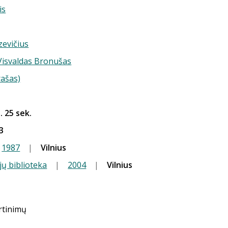
is
zevičius
 Visvaldas Bronušas
rašas)
. 25 sek.
3
1987
|
Vilnius
jų biblioteka
|
2004
|
Vilnius
ertinimų