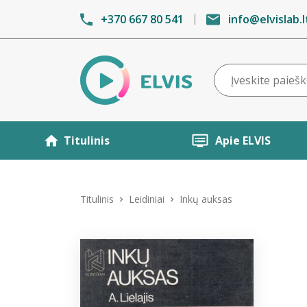
+370 667 80 541
info@elvislab.l
Titulinis
Apie ELVIS
Titulinis
Leidiniai
Inkų auksas